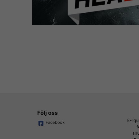
Följ oss
E-liq
Facebook
f
til