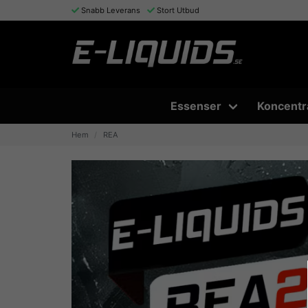
Snabb Leverans
Stort Utbud
Essenser
Koncentr
Hem
REA