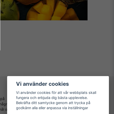
Vi använder cookies
Läs mer
Vi använder cookies för att vår webbplats skall
fungera och erbjuda dig bästa upplevelse.
 på
Köpvillkor
Bekräfta ditt samtycke genom att trycka på
 några
Kontakta oss
godkänn alla eller anpassa via inställningar
emål om
Mer om oss