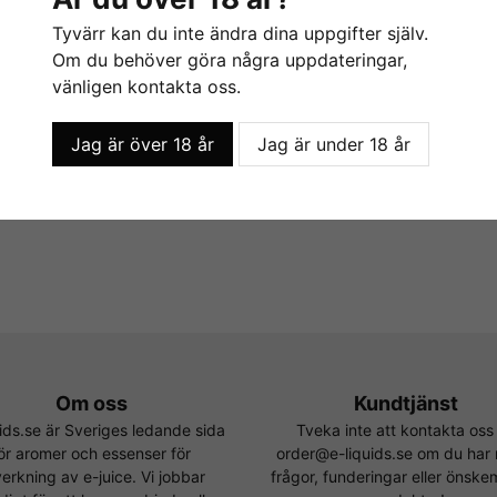
Tyvärr kan du inte ändra dina uppgifter själv.
Om du behöver göra några uppdateringar,
vänligen kontakta oss.
Jag är över 18 år
Jag är under 18 år
Om oss
Kundtjänst
uids.se är Sveriges ledande sida
Tveka inte att kontakta oss
ör aromer och essenser för
order@e-liquids.se om du har
lverkning av e-juice. Vi jobbar
frågor, funderingar eller önsk