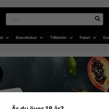
at
Basvätskor
Tillbehör
Paket
Gu
Är du över 18 år?