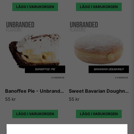
LÄGG I VARUKORGEN
LÄGG I VARUKORGEN
Banoffee Pie - Unbranded
Sweet Bavarian Doughnut - Unbranded
55 kr
55 kr
LÄGG I VARUKORGEN
LÄGG I VARUKORGEN