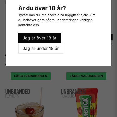
Är du över 18 år?
Tyvärr kan du inte ändra dina uppgifter själv. Om
du behöver göra några uppdateringar, vänligen
kontakta oss.
Jag är över 18 år
Jag är under 18 år
Mojito Slush - Unbranded
Cola Slush - Unbranded
55 kr
55 kr
LÄGG I VARUKORGEN
LÄGG I VARUKORGEN