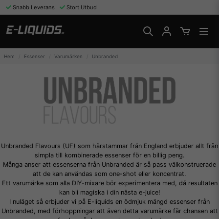
Snabb Leverans
Stort Utbud
Hem
Essenser
Varumärken
Unbranded
Unbranded Flavours (UF) som härstammar från England erbjuder allt från
simpla till kombinerade essenser för en billig peng.
Många anser att essenserna från Unbranded är så pass välkonstruerade
att de kan användas som one-shot eller koncentrat.
Ett varumärke som alla DIY-mixare bör experimentera med, då resultaten
kan bli magiska i din nästa e-juice!
I nuläget så erbjuder vi på E-liquids en ödmjuk mängd essenser från
Unbranded, med förhoppningar att även detta varumärke får chansen att