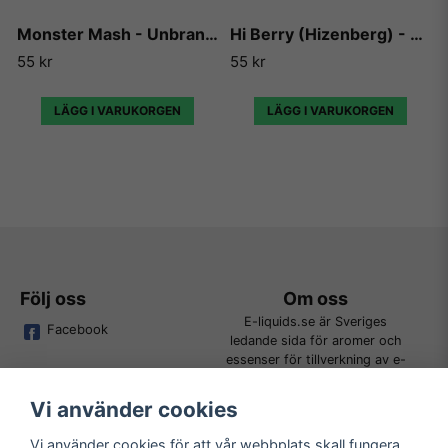
Monster Mash - Unbranded
Hi Berry (Hizenberg) - Unbranded
55 kr
55 kr
LÄGG I VARUKORGEN
LÄGG I VARUKORGEN
Följ oss
Om oss
E-liquids.se är Sveriges
Facebook
ledande sida för aromer och
essenser för tillverkning av e-
juice. Vi jobbar ständigt för att
kunna erbjuda alla kunder det
Vi använder cookies
bredaste utbudet för DIY.
Vi använder cookies för att vår webbplats skall fungera