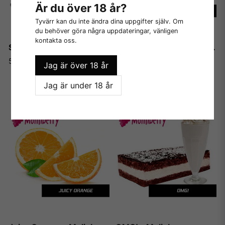
Är du över 18 år?
Tyvärr kan du inte ändra dina uppgifter själv. Om
du behöver göra några uppdateringar, vänligen
kontakta oss.
Shock - Molinberry
Captain Rum - Molinberry
55 kr
55 kr
Jag är över 18 år
Jag är under 18 år
LÄGG I VARUKORGEN
LÄGG I VARUKORGEN