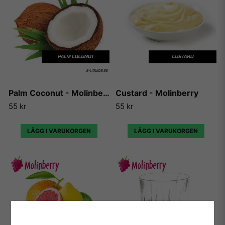
Palm Coconut - Molinberry
Custard - Molinberry
55 kr
55 kr
LÄGG I VARUKORGEN
LÄGG I VARUKORGEN