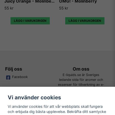
Juicy Orange - Molinberry
OMG! - Molinberry
55 kr
55 kr
LÄGG I VARUKORGEN
LÄGG I VARUKORGEN
Följ oss
Om oss
E-liquids.se är Sveriges
Facebook
ledande sida för aromer och
essenser för tillverkning av e-
juice. Vi jobbar ständigt för att
kunna erbjuda alla kunder det
Vi använder cookies
bredaste utbudet för DIY.
Vi använder cookies för att vår webbplats skall fungera
och erbjuda dig bästa upplevelse. Bekräfta ditt samtycke
Kundtjänst
Läs mer