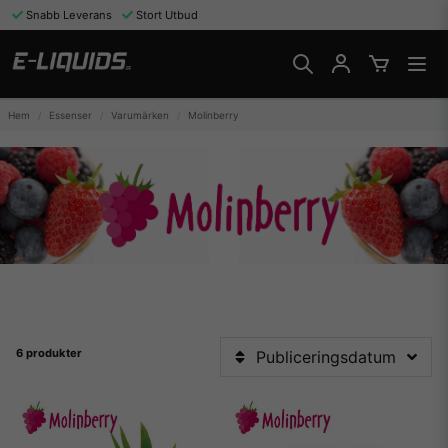
Snabb Leverans
Stort Utbud
Hem
Essenser
Varumärken
Molinberry
6 produkter
Publiceringsdatum