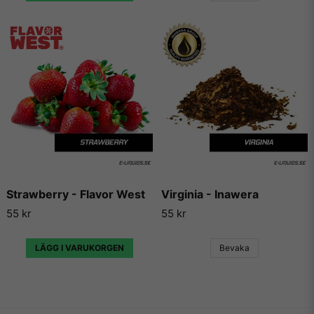
Strawberry - Flavor West
Virginia - Inawera
55 kr
55 kr
LÄGG I VARUKORGEN
Bevaka