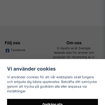
Följ oss
Om oss
E-liquids.se är Sveriges
Facebook
ledande sida för aromer och
essenser för tillverkning av e-
juice. Vi jobbar ständigt för att
kunna erbjuda alla kunder det
Vi använder cookies
bredaste utbudet för DIY.
Vi använder cookies för att vår webbplats skall fungera
och erbjuda dig bästa upplevelse. Bekräfta ditt samtycke
Kundtjänst
Läs mer
genom att trycka på godkänn alla eller anpassa via
Tveka inte att kontakta oss på
inställningar
Köpvillkor
order@e-liquids.se om du har
Kontakta oss
några frågor, funderingar eller
Mer om oss
önskemål om produkter!
Godkänn alla