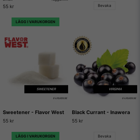
Bevaka
aromer och essenser och används idag både till matlagning,
55 kr
bakning och till e-juicer för e-cigaretter. Aromerna beskrivs
av många som det bästa på marknaden för att det smakar
LÄGG I VARUKORGEN
mycket, utan att smaka kemikaliskt.
Vi på E-liquids kan inte annat än att hålla med alla som ger
Molinberry högsta betyg gång på gång, eftersom de
levererar varje gång de skapar en ny arom och essens, och
sällan gör någon besviken.
Vill du ha tips på blandningar och recept som du kan
använda dessa aromer till, så finns det en hel uppsjö av
hemsidor som enbart har dedikerat sig till att låta användare
lägga ut sina egna e-juice recept. Vi väljer dock att inte länka
vidare till några sådana recept då vi inte vill rekommendera
något recept på en e-juice vi själva inte har kunnat testa.
Sweetener - Flavor West
Black Currant - Inawera
55 kr
55 kr
LÄGG I VARUKORGEN
Bevaka