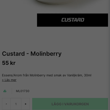
Custard - Molinberry
55 kr
Essens/Arom från Molinberry med smak av Vaniljkräm, 30ml
Läs mer
ML01730
LÄGG I VARUKORGEN
-
+