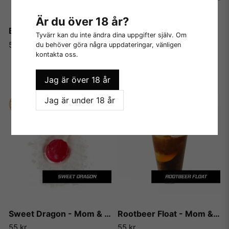
Är du över 18 år?
Bianca's Bliss - Mom & Pop
That Coconut Stuff - Mom & Pop
Tyvärr kan du inte ändra dina uppgifter själv. Om
55 kr
55 kr
du behöver göra några uppdateringar, vänligen
kontakta oss.
LÄGG I VARUKORGEN
LÄGG I VARUKORGEN
Jag är över 18 år
Jag är under 18 år
Sweet Dragon - Mom & Pop
Rootbeer Float - Mom & Pop
55 kr
55 kr