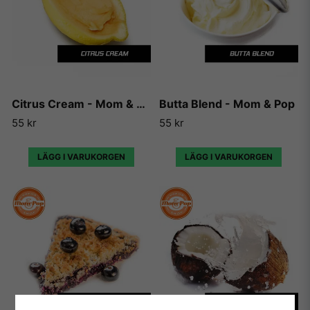
Citrus Cream - Mom & Pop
Butta Blend - Mom & Pop
55 kr
55 kr
LÄGG I VARUKORGEN
LÄGG I VARUKORGEN