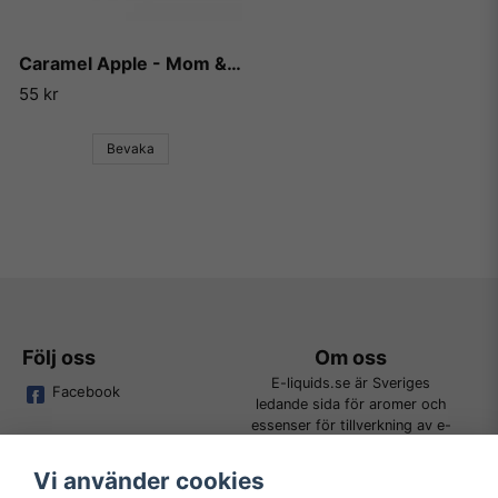
Caramel Apple - Mom & Pop
55 kr
Bevaka
Följ oss
Om oss
E-liquids.se är Sveriges
Facebook
ledande sida för aromer och
essenser för tillverkning av e-
juice. Vi jobbar ständigt för att
kunna erbjuda alla kunder det
Vi använder cookies
bredaste utbudet för DIY.