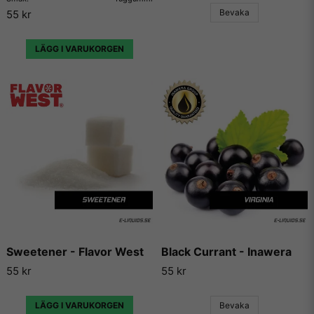
Bevaka
55 kr
E-Liquids.se
LÄGG I VARUKORGEN
Vi på E-liquids.se är stolta över att vara återförsäljare av
Mom & Pop och kunna erbjuda våra kunder några av de
absolut mest köpta och framförallt godaste aromerna och
essenserna som finns på marknaden.
Mom & Pop har gjort sig kända över hela världen för sina
aromer och essenser och används idag både till matlagning,
bakning och till e-juicer för e-cigaretter. Aromerna beskrivs
av många som det bästa på marknaden för att det smakar
mycket, utan att smaka kemikaliskt.
Ofta beskrivs Mom & Pops smaker som betydligt mer fylliga i
smaken än sina konkurrenters aromer och essenser, och har
därför också snabbt blivit populära bland vape-användare
Sweetener - Flavor West
Black Currant - Inawera
och hela e-cigaretts marknaden.
55 kr
55 kr
Vi på E-liquids kan inte annat än att hålla med alla som ger
Mom & Pops högsta betyg gång på gång, eftersom de
LÄGG I VARUKORGEN
Bevaka