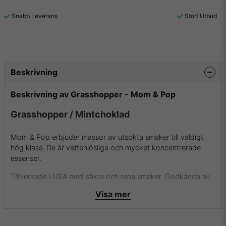
Snabb Leverans
Stort Utbud
Beskrivning
Beskrivning av Grasshopper - Mom & Pop
Grasshopper / Mintchoklad
Mom & Pop erbjuder massor av utsökta smaker till väldigt
hög klass. De är vattenlösliga och mycket koncentrerade
essenser.
Tillverkade i USA med säkra och rena smaker. Godkända av
FDA (Amerikanska Mat- och läkemedelsverket). Kan
Visa mer
användas i både mat (bakverk, glass m.m.) och dryck
(alkoholhaltiga drinkar, protein shakes, espressos, smaksatt
vatten m.m.) eller till e-juicer för e-cigaretter.