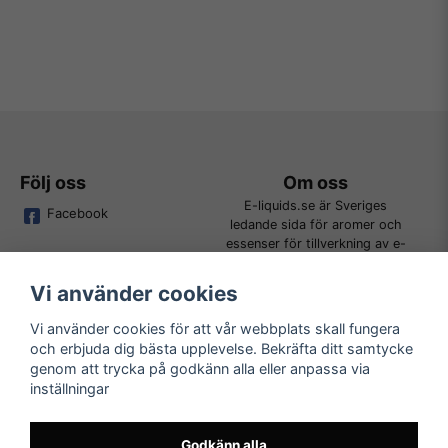
Följ oss
Om oss
E-liquids.se är Sveriges
Facebook
ledande sida för aromer och
essenser för tillverkning av e-
juice. Vi jobbar ständigt för att
kunna erbjuda alla kunder det
Vi använder cookies
bredaste utbudet för DIY.
Vi använder cookies för att vår webbplats skall fungera
och erbjuda dig bästa upplevelse. Bekräfta ditt samtycke
Kundtjänst
Läs mer
genom att trycka på godkänn alla eller anpassa via
Tveka inte att kontakta oss på
inställningar
Köpvillkor
order@e-liquids.se om du har
Kontakta oss
några frågor, funderingar eller
Mer om oss
önskemål om produkter!
Godkänn alla