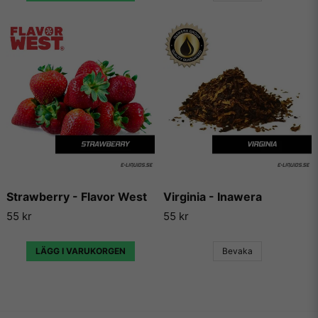
levererar varje gång de skapar en ny arom och essens, och
sällan gör någon besviken.
Vill du ha tips på blandningar och recept som du kan
använda dessa aromer till, så finns det en hel uppsjö av
hemsidor som enbart har dedikerat sig till att låta användare
lägga ut sina egna e-juice recept. Vi väljer dock att inte länka
vidare till några sådana recept då vi inte vill rekommendera
något recept på en e-juice vi själva inte har kunnat testa.
Strawberry - Flavor West
Virginia - Inawera
55 kr
55 kr
LÄGG I VARUKORGEN
Bevaka