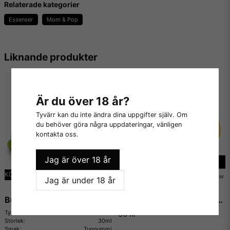
Relaterade kategorier
Essenser
Mom & Pop
Innehållsförteckning på denna vattenlösliga arom:
- Naturlig och Artificiell Smaksättning
- Propylenglykol
Liknande produkter
Innehåller inga:
- Fetter
Är du över 18 år?
- Socker
Tyvärr kan du inte ändra dina uppgifter själv. Om
du behöver göra några uppdateringar, vänligen
- Kalorier
kontakta oss.
- Sötningsmedel
Jag är över 18 år
- Konserveringsmedel
KÖP MER - BETALA MINDRE
Jag är under 18 år
- Kaliumsorbat
Bubblegum - The Flavor Apprentice
Orange (Natural) - Flavor West
- Majs, jordnötter eller gluten
Typ:
Essens
55 kr
- Animaliska produkter
Storlek:
30ml
Smak:
Tuggummi