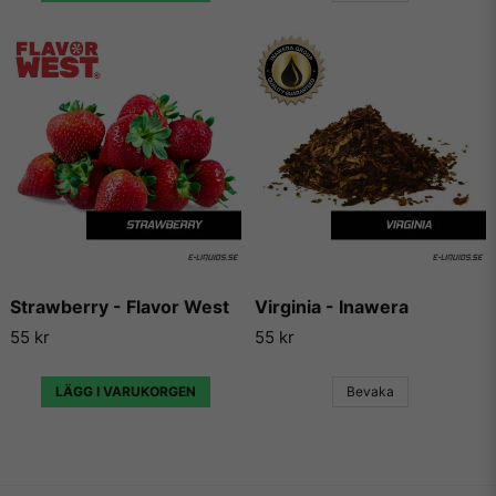
sällan gör någon besviken.
Vill du ha tips på blandningar och recept som du kan
använda dessa aromer till, så finns det en hel uppsjö av
hemsidor som enbart har dedikerat sig till att låta användare
lägga ut sina egna e-juice recept. Vi väljer dock att inte länka
vidare till några sådana recept då vi inte vill rekommendera
något recept på en e-juice vi själva inte har kunnat testa.
Strawberry - Flavor West
Virginia - Inawera
55 kr
55 kr
LÄGG I VARUKORGEN
Bevaka