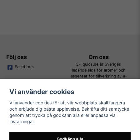
Följ oss
Om oss
E-liquids.se är Sveriges
Facebook
ledande sida för aromer och
essenser för tillverkning av e-
juice. Vi jobbar ständigt för att
kunna erbjuda alla kunder det
Vi använder cookies
bredaste utbudet för DIY.
Vi använder cookies för att vår webbplats skall fungera
och erbjuda dig bästa upplevelse. Bekräfta ditt samtycke
Kundtjänst
Läs mer
genom att trycka på godkänn alla eller anpassa via
Tveka inte att kontakta oss på
inställningar
Köpvillkor
order@e-liquids.se om du har
Kontakta oss
några frågor, funderingar eller
Mer om oss
önskemål om produkter!
Godkänn alla