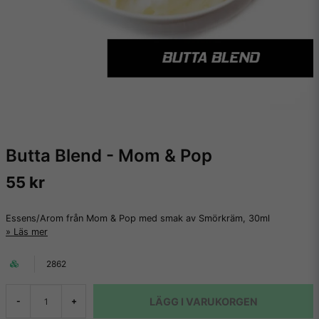
Butta Blend - Mom & Pop
55 kr
Essens/Arom från Mom & Pop med smak av Smörkräm, 30ml
Läs mer
2862
LÄGG I VARUKORGEN
-
+