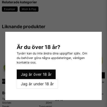
Relaterade kategorier
Innehållsförteckning på denna vattenlösliga arom:
Essenser
Mom & Pop
- Naturlig och Artificiell Smaksättning
- Propylenglykol
Liknande produkter
Innehåller inga:
- Fetter
Är du över 18 år?
- Socker
Tyvärr kan du inte ändra dina uppgifter själv. Om
du behöver göra några uppdateringar, vänligen
- Kalorier
kontakta oss.
- Sötningsmedel
Jag är över 18 år
- Konserveringsmedel
KÖP MER - BETALA MINDRE
Jag är under 18 år
- Kaliumsorbat
Bubblegum - The Flavor Apprentice
Orange (Natural) - Flavor West
- Majs, jordnötter eller gluten
Typ:
Essens
55 kr
- Animaliska produkter
Storlek:
30ml
Smak:
Tuggummi