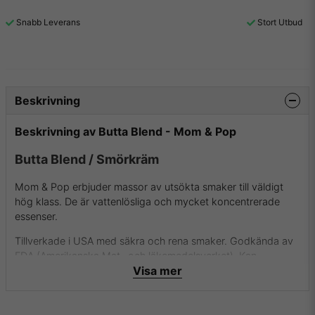
Snabb Leverans
Stort Utbud
Beskrivning
Beskrivning av Butta Blend - Mom & Pop
Butta Blend / Smörkräm
Mom & Pop erbjuder massor av utsökta smaker till väldigt
hög klass. De är vattenlösliga och mycket koncentrerade
essenser.
Tillverkade i USA med säkra och rena smaker. Godkända av
FDA (Amerikanska Mat- och läkemedelsverket). Kan
Visa mer
användas i både mat (bakverk, glass m.m.) och dryck
(alkoholhaltiga drinkar, protein shakes, espressos, smaksatt
vatten m.m.) eller till e-juicer för e-cigaretter.