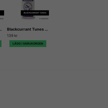
ack Edition - Flavour Boss
Blackcurrant Tunes - Flavour Boss
139 kr
LÄGG I VARUKORGEN