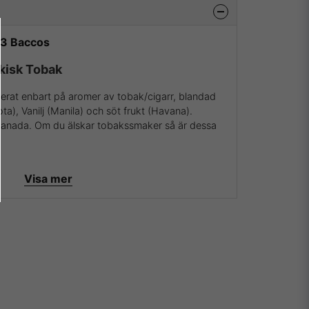
 3 Baccos
kisk Tobak
erat enbart på aromer av tobak/cigarr, blandad
), Vanilj (Manila) och söt frukt (Havana).
Kanada. Om du älskar tobakssmaker så är dessa
entrat i 100% PG.
Visa mer
över att vara återförsäljare av 3 Baccos och kunna
v de absolut mest köpta och framförallt godaste
marknaden.
at än att hålla med alla som ger 3 Baccos högsta
 de levererar varje gång de skapar en ny juice
 gör någon besviken.