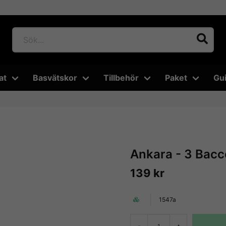
at
Basvätskor
Tillbehör
Paket
Gu
Ankara - 3 Bacc
139 kr
1547a
-
+