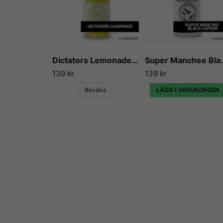
Dictators Lemonade - Flavour Boss
Super Manchee Bl
139 kr
139 kr
Bevaka
LÄGG I VARUKORGEN