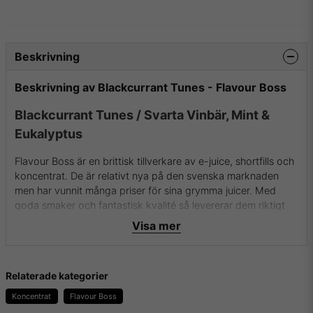
Beskrivning
Beskrivning av Blackcurrant Tunes - Flavour Boss
Blackcurrant Tunes / Svarta Vinbär, Mint &
Eukalyptus
Flavour Boss är en brittisk tillverkare av e-juice, shortfills och
koncentrat. De är relativt nya på den svenska marknaden
men har vunnit många priser för sina grymma juicer. Med
goda smaker och fantastisk kvalité så levererar dem riktigt
bra koncentrat för DIY .
Visa mer
Flaskan innehåller 30ml koncentrat i 100% PG.
Rekommenderad spädning är 20%.
Relaterade kategorier
För mer info om Flavour Boss och deras aromer samt
Koncentrat
Flavour Boss
essenser besök dem då på
deras hemsida
.