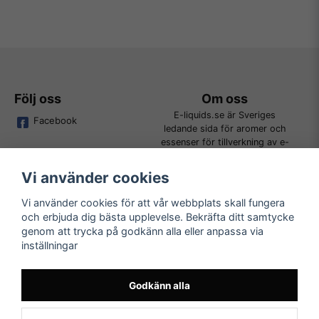
Följ oss
Om oss
E-liquids.se är Sveriges
Facebook
ledande sida för aromer och
essenser för tillverkning av e-
juice. Vi jobbar ständigt för att
kunna erbjuda alla kunder det
Vi använder cookies
bredaste utbudet för DIY.
Vi använder cookies för att vår webbplats skall fungera
och erbjuda dig bästa upplevelse. Bekräfta ditt samtycke
Kundtjänst
Läs mer
genom att trycka på godkänn alla eller anpassa via
Tveka inte att kontakta oss på
inställningar
Köpvillkor
order@e-liquids.se om du har
Kontakta oss
några frågor, funderingar eller
Mer om oss
önskemål om produkter!
Godkänn alla
FAQ