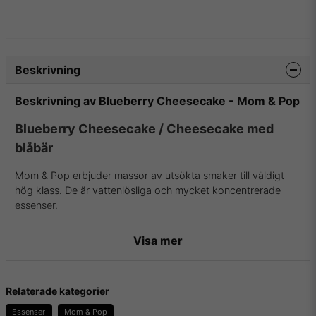
Beskrivning
Beskrivning av Blueberry Cheesecake - Mom & Pop
Blueberry Cheesecake / Cheesecake med
blåbär
Mom & Pop erbjuder massor av utsökta smaker till väldigt
hög klass. De är vattenlösliga och mycket koncentrerade
essenser.
Tillverkade i USA med säkra och rena smaker. Godkända av
Visa mer
FDA (Amerikanska Mat- och läkemedelsverket). Kan
användas i både mat (bakverk, glass m.m.) och dryck
(alkoholhaltiga drinkar, protein shakes, espressos, smaksatt
vatten m.m.) eller till e-juicer för e-cigaretter.
Relaterade kategorier
Essenser
Mom & Pop