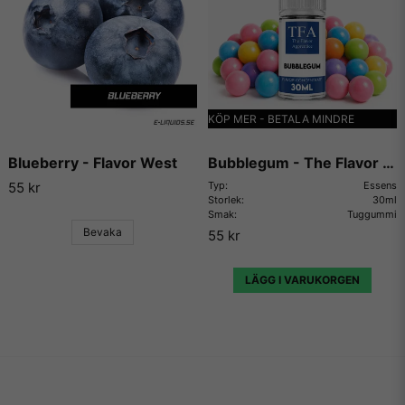
Vill du ha tips på blandningar och recept som du kan
använda dessa aromer till, så finns det en hel uppsjö av
hemsidor som enbart har dedikerat sig till att låta användare
lägga ut sina egna e-juice recept. Vi väljer dock att inte länka
vidare till några sådana recept då vi inte vill rekommendera
KÖP MER - BETALA MINDRE
något recept på en e-juice vi själva inte har kunnat testa.
Blueberry - Flavor West
Bubblegum - The Flavor Apprentice
55 kr
Typ:
Essens
Storlek:
30ml
Smak:
Tuggummi
Bevaka
55 kr
LÄGG I VARUKORGEN