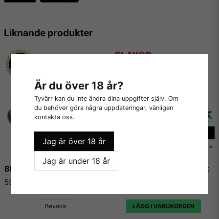
Innehållsförteckning på denna vattenlösliga arom:
- Naturlig och Artificiell Smaksättning
- Propylenglykol
Liknande produkter
Innehåller inga:
- Fetter
Är du över 18 år?
- Socker
Tyvärr kan du inte ändra dina uppgifter själv. Om
du behöver göra några uppdateringar, vänligen
- Kalorier
kontakta oss.
- Sötningsmedel
Jag är över 18 år
- Konserveringsmedel
Jag är under 18 år
- Kaliumsorbat
Black Currant - Inawera
Strawberry - Flavor West
- Majs, jordnötter eller gluten
55 kr
55 kr
- Animaliska produkter
Bevaka
LÄGG I VARUKORGEN