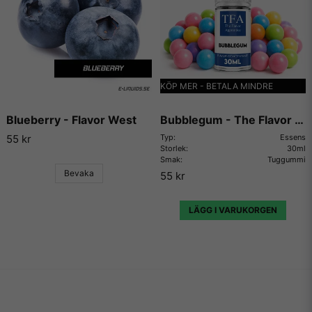
något recept på en e-juice vi själva inte har kunnat testa.
KÖP MER - BETALA MINDRE
Blueberry - Flavor West
Bubblegum - The Flavor Apprentice
55 kr
Typ:
Essens
Storlek:
30ml
Smak:
Tuggummi
Bevaka
55 kr
LÄGG I VARUKORGEN