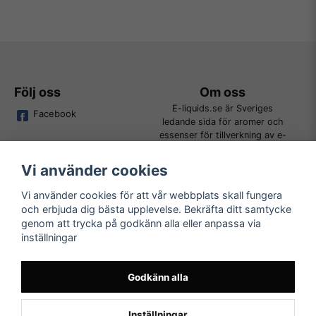
Följ oss
Om oss
E-liquids.se är Sveriges
Facebook
ledande sida för aromer och
essenser för tillverkning av e-
juice. Vi jobbar ständigt för att
kunna erbjuda alla kunder det
Vi använder cookies
bredaste utbudet för DIY.
Vi använder cookies för att vår webbplats skall fungera
och erbjuda dig bästa upplevelse. Bekräfta ditt samtycke
Kundtjänst
Läs mer
genom att trycka på godkänn alla eller anpassa via
Tveka inte att kontakta oss på
inställningar
Köpvillkor
order@e-liquids.se om du har
Kontakta oss
några frågor, funderingar eller
Mer om oss
önskemål om produkter!
Godkänn alla
FAQ
Inställningar