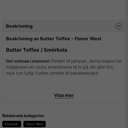
Beskrivning
Beskrivning av Butter Toffee - Flavor West
Butter Toffee / Smörkola
Det vattnas i munnen!
Perfekt till julmyset, denna essens har
möjligheten att väcka smaklökarna till liv på rätt sätt! Söt,
mjuk och fyllig! Funkar utmärkt till bakelserecept!
Innehåller:
Visa mer
- Smakämnen
- Propylenglykol
Relaterade kategorier
Innehåller inga:
- Ethanoler
Essenser
Flavor West