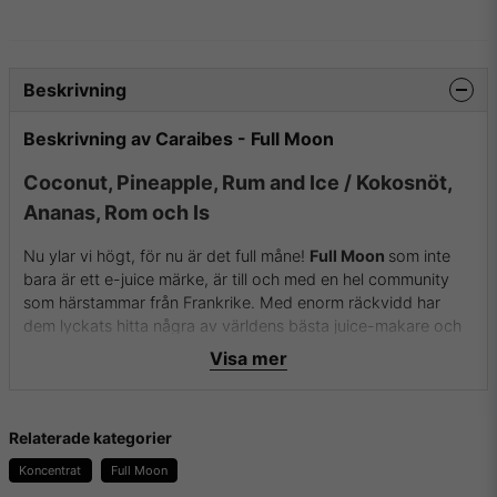
Beskrivning
Beskrivning av Caraibes - Full Moon
Coconut, Pineapple, Rum and Ice / Kokosnöt,
Ananas, Rom och Is
Nu ylar vi högt, för nu är det full måne!
Full Moon
som inte
bara är ett e-juice märke, är till och med en hel community
som härstammar från Frankrike. Med enorm räckvidd har
dem lyckats hitta några av världens bästa juice-makare och
kan utlova suverän kvalité och smak från sina koncentrat!
Visa mer
Flaskan innehåller 30ml koncentrat i 100% PG.
Relaterade kategorier
Mer info om Oil4vap hittar du här:
deras hemsida
Koncentrat
Full Moon
E-Liquids.se