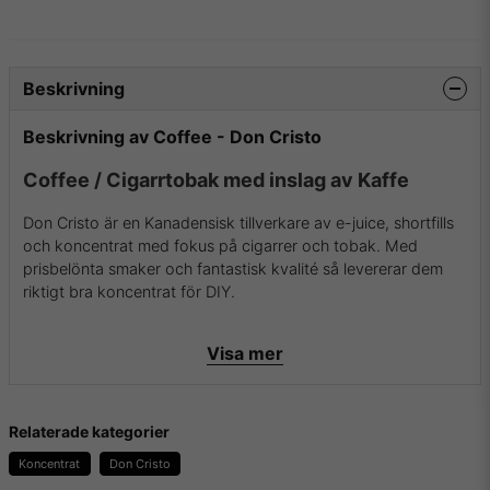
Beskrivning
Beskrivning av Coffee - Don Cristo
Coffee / Cigarrtobak med inslag av Kaffe
Don Cristo är en Kanadensisk tillverkare av e-juice, shortfills
och koncentrat med fokus på cigarrer och tobak. Med
prisbelönta smaker och fantastisk kvalité så levererar dem
riktigt bra koncentrat för DIY.
Flaskan innehåller 30ml koncentrat i 100% PG.
Visa mer
Rekommenderad spädning är 20%.
För mer info om Don Cristo och deras aromer samt essenser
besök dem då på
deras hemsida
.
Relaterade kategorier
Koncentrat
Don Cristo