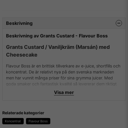
Beskrivning
Beskrivning av Grants Custard - Flavour Boss
Grants Custard / Vaniljkräm (Marsán) med
Cheesecake
Flavour Boss är en brittisk tillverkare av e-juice, shortfills och
koncentrat. De är relativt nya på den svenska marknaden
men har vunnit många priser för sina grymma juicer. Med
goda smaker och fantastisk kvalité så levererar dem riktigt
bra koncentrat för DIY .
Visa mer
Flaskan innehåller 30ml koncentrat i 100% PG.
Rekommenderad spädning är 10%.
Relaterade kategorier
För mer info om Flavour Boss och deras aromer samt
Koncentrat
Flavour Boss
essenser besök dem då på
deras hemsida
.