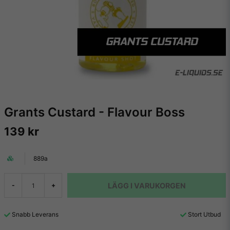
Grants Custard - Flavour Boss
139 kr
889a
LÄGG I VARUKORGEN
-
+
Snabb Leverans
Stort Utbud