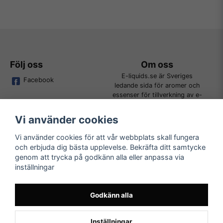
Följ oss
Om oss
E-liquids.se är Sveriges
Facebook
ledande sida för aromer och
essenser för tillverkning av e-
juice. Vi jobbar ständigt för att
kunna erbjuda alla kunder det
Vi använder cookies
bredaste utbudet för DIY.
Vi använder cookies för att vår webbplats skall fungera
och erbjuda dig bästa upplevelse. Bekräfta ditt samtycke
Kundtjänst
Läs mer
genom att trycka på godkänn alla eller anpassa via
Tveka inte att kontakta oss på
inställningar
Köpvillkor
order@e-liquids.se om du har
Kontakta oss
några frågor, funderingar eller
Mer om oss
önskemål om produkter!
Godkänn alla
FAQ
Inställningar