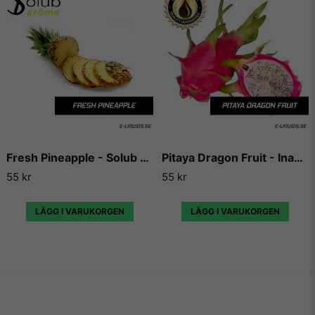
och hela e-cigaretts marknaden.
Vi på E-liquids kan inte annat än att hålla med alla som ger
Capella flavors högsta betyg gång på gång, eftersom de
levererar varje gång de skapar en ny arom och essens, och
sällan gör någon besviken.
Vill du ha tips på blandningar och recept som du kan
använda dessa aromer till, så finns det en hel uppsjö av
hemsidor som enbart har dedikerat sig till att låta användare
lägga ut sina egna e-juice recept. Vi väljer dock att inte länka
Fresh Pineapple - Solub Arome
Pitaya Dragon Fruit - Inawera
vidare till några sådana recept då vi inte vill rekommendera
något recept på en e-juice vi själva inte har kunnat testa.
55 kr
55 kr
LÄGG I VARUKORGEN
LÄGG I VARUKORGEN