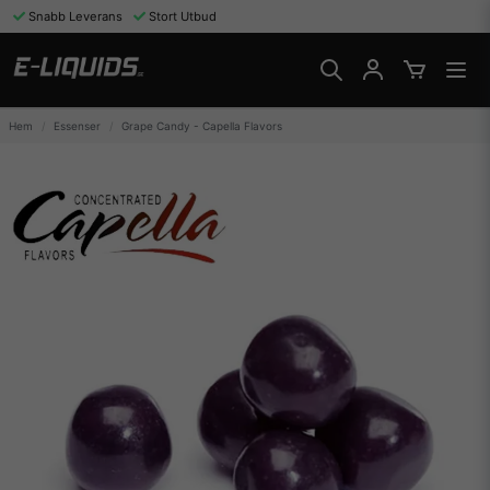
Snabb Leverans
Stort Utbud
Hem
Essenser
Grape Candy - Capella Flavors