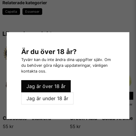
Relaterade kategorier
Innehållsförteckning på denna vattenlösliga arom:
Capella
Essenser
- Naturlig och Artificiell Smaksättning
- Propylenglykol
Liknande produkter
Innehåller inga:
Är du över 18 år?
- Fetter
Tyvärr kan du inte ändra dina uppgifter själv. Om
- Socker
du behöver göra några uppdateringar, vänligen
kontakta oss.
- Kalorier
- Sötningsmedel
Jag är över 18 år
- Konserveringsmedel
Jag är under 18 år
- Kaliumsorbat
Chocolate - Inawera
Green Fluid - Solub Arome
- Majs, jordnötter eller gluten
55 kr
55 kr
- Animaliska produkter