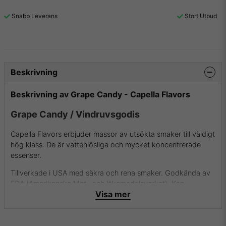
Snabb Leverans
Stort Utbud
Beskrivning
Beskrivning av Grape Candy - Capella Flavors
Grape Candy / Vindruvsgodis
Capella Flavors erbjuder massor av utsökta smaker till väldigt
hög klass. De är vattenlösliga och mycket koncentrerade
essenser.
Tillverkade i USA med säkra och rena smaker. Godkända av
FDA (Amerikanska Mat- och läkemedelsverket). Kan
Visa mer
användas i både mat (bakverk, glass m.m.) och dryck
(alkoholhaltiga drinkar, protein shakes, espressos, smaksatt
vatten m.m.) eller till e-juicer för e-cigaretter.