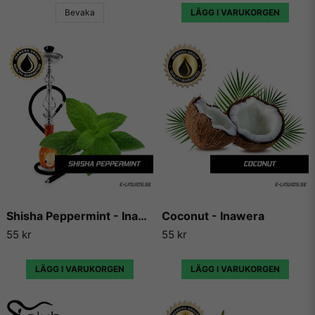
Bevaka
LÄGG I VARUKORGEN
Vill du veta mer om dessa aromer, kolla in
Capella Flavors
hemsida
.
E-Liquids.se
Vi på E-liquids.se är stolta över att vara återförsäljare av
Capella Flavors och kunna erbjuda våra kunder några av de
absolut mest köpta och framförallt godaste aromerna och
essenserna som finns på marknaden.
Capella Flavors har gjort sig kända över hela världen för sina
aromer och essenser och används idag både till matlagning,
Shisha Peppermint - Inawera
Coconut - Inawera
bakning och till e-juicer för e-cigaretter. Aromerna beskrivs
55 kr
55 kr
av många som det bästa på marknaden för att det smakar
mycket, utan att smaka kemikaliskt.
LÄGG I VARUKORGEN
LÄGG I VARUKORGEN
Ofta beskrivs Capellas smaker som betydligt mer fylliga i
smaken än sina konkurrenters aromer och essenser, och har
därför också snabbt blivit populära bland vape-användare