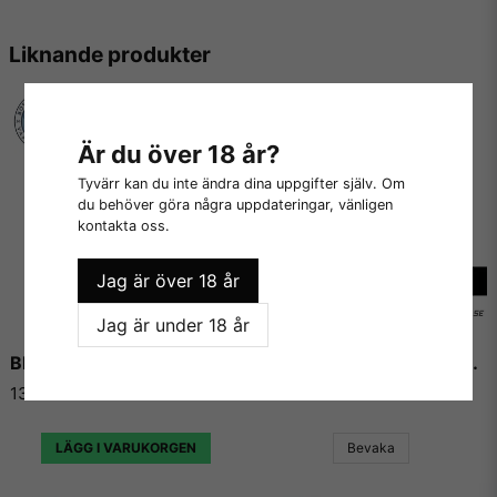
E-Liquids.se
Liknande produkter
Vi på E-liquids.se är stolta över att vara återförsäljare av A&L
och kunna erbjuda våra kunder några av de absolut mest
köpta och framförallt godaste koncentraten som finns på
Är du över 18 år?
marknaden.
Tyvärr kan du inte ändra dina uppgifter själv. Om
Vi på E-liquids kan inte annat än att hålla med alla som ger
du behöver göra några uppdateringar, vänligen
A&L högsta betyg gång på gång, eftersom de levererar varje
kontakta oss.
gång de skapar ett nytt recept eller koncentrat, och sällan
gör någon besviken.
Jag är över 18 år
Jag är under 18 år
Bloodlust - Flavour Boss
Biscuit Eater - Flavour Boss
139 kr
139 kr
LÄGG I VARUKORGEN
Bevaka