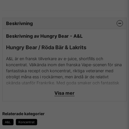
Beskrivning
Beskrivning av Hungry Bear - A&L
Hungry Bear / Röda Bär & Lakrits
A&L är en fransk tillverkare av e-juice, shortfills och
koncentrat. Välkända inom den franska Vape-scenen för sina
fantastiska recept och koncentrat, riktiga veteraner med
otroligt måna ess i rockärmen, men ändå är de relativt
okända utanför Frankrike. Med goda smaker och fantastisk
kvalité så levererar dem riktigt bra koncentrat för DIY.
Visa mer
Flaskan innehåller 30ml koncentrat i 100% PG.
För mer info om A&L och deras aromer samt essenser besök
Relaterade kategorier
dem då på
deras hemsida
.
A&L
Koncentrat