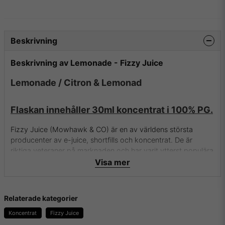
Beskrivning
Beskrivning av Lemonade - Fizzy Juice
Lemonade / Citron & Lemonad
Flaskan innehåller 30ml koncentrat i 100% PG.
Fizzy Juice (Mowhawk & CO) är en av världens största
producenter av e-juice, shortfills och koncentrat. De är
riktiga veteraner på marknaden och har varit ytterst populära
under väldigt lång tid. Med goda smaker och fantastisk
Visa mer
kvalité så levererar dem riktigt bra koncentrat för DIY .
Relaterade kategorier
För mer info om Fizzy Juice (Mowhawk & CO) och deras
aromer samt essenser besök dem då på
deras hemsida.
Koncentrat
Fizzy Juice