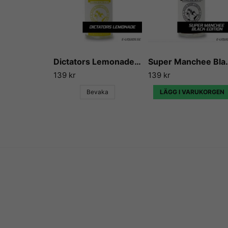
Dictators Lemonade - Flavour Boss
Super Manchee Bl
139 kr
139 kr
Bevaka
LÄGG I VARUKORGEN