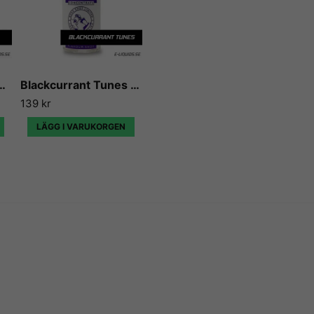
koncentraten som finns på 
Vi på E-liquids kan inte ann
betyg gång på gång, eftersom
eller koncentrat, och sällan
ack Edition - Flavour Boss
Blackcurrant Tunes - Flavour Boss
139 kr
LÄGG I VARUKORGEN