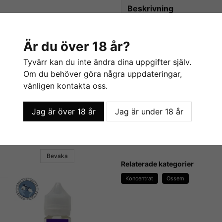
Beskrivning
Beskrivning av Royal -
Är du över 18 år?
Royal / Vaniljkex med
Tyvärr kan du inte ändra dina uppgifter själv.
Ossem är en ny uppstickande t
Om du behöver göra några uppdateringar,
från Malaysierna. Med prisbe
vänligen kontakta oss.
dem riktigt bra koncentrat fö
Jag är över 18 år
Jag är under 18 år
Flaskan innehåller 30ml ko
20-30%.
scuit Eater - Flavour Boss
Grants Custard - Flavour Boss
139 kr
För mer info om Ossem och 
deras hemsida
.
Bevaka
Relaterade kategorier
Koncentrat
Ossem
E-Liquids.se
Vi på E-liquids.se är stolta 
erbjuda våra kunder några a