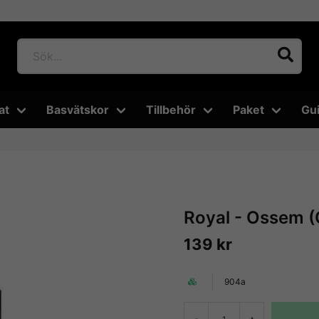
at
Basvätskor
Tillbehör
Paket
Gu
Royal - Ossem 
139 kr
904a
-
+