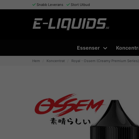
Snabb Leverans
Stort Utbud
Essenser
Koncentr
Hem
Koncentrat
Royal - Ossem (Creamy Premium Series)