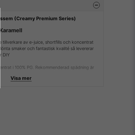
 Ossem (Creamy Premium Series)
 Karamell
illverkare av e-juice, shortfills och koncentrat
lönta smaker och fantastisk kvalité så levererar
r DIY
ncentrat i 100% PG. Rekommenderad spädning är
Visa mer
deras aromer samt essenser besök dem då på
över att vara återförsäljare av Ossem och kunna
v de absolut mest köpta och framförallt godaste