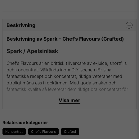
Beskrivning
Beskrivning av Spark - Chef's Flavours (Crafted)
Spark / Apelsinläsk
Chef's Flavours är en brittisk tillverkare av e-juice, shortfills
och koncentrat. Välkända inom DIY-scenen för sina
fantastiska recept och koncentrat, riktiga veteraner med
otroligt måna ess i rockärmen. Med goda smaker och
fantastisk kvalité så levererar dem riktigt bra koncentrat för
DIY .
Visa mer
Flaskan innehåller 30ml koncentrat i 100% PG.
Rekommenderad spädning är 15%.
Relaterade kategorier
För mer info om Chef's Flavours och deras aromer samt
Koncentrat
Chef's Flavours
Crafted
essenser besök dem då på
deras hemsida
.