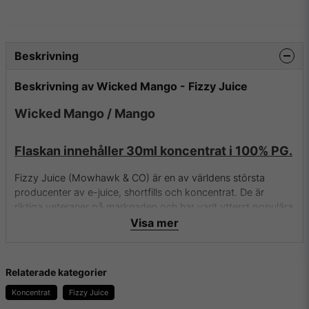
Beskrivning
Beskrivning av Wicked Mango - Fizzy Juice
Wicked Mango / Mango
Flaskan innehåller 30ml koncentrat i 100% PG.
Fizzy Juice (Mowhawk & CO) är en av världens största
producenter av e-juice, shortfills och koncentrat. De är
riktiga veteraner på marknaden och har varit ytterst populära
under väldigt lång tid. Med goda smaker och fantastisk
Visa mer
kvalité så levererar dem riktigt bra koncentrat för DIY .
Relaterade kategorier
För mer info om Fizzy Juice (Mowhawk & CO) och deras
aromer samt essenser besök dem då på
deras hemsida.
Koncentrat
Fizzy Juice