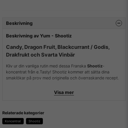
Beskrivning
Beskrivning av Yum - Shootiz
Candy, Dragon Fruit, Blackcurrant / Godis,
Drakfrukt och Svarta Vinbär
Kliv ur din vanliga rutin med dessa Franska
Shootiz
-
koncentrat från e.Tasty! Shootiz kommer att sätta dina
smaklökar på prov med originella och överraskande recept.
Flaskan innehåller 30ml koncentrat i 100% PG.
Visa mer
E-Liquids.se
Vi på E-liquids.se är stolta över att vara återförsäljare av
Relaterade kategorier
Shootiz och kunna erbjuda våra kunder några av de absolut
Koncentrat
Shootiz
mest köpta och framförallt godaste koncentraten som finns