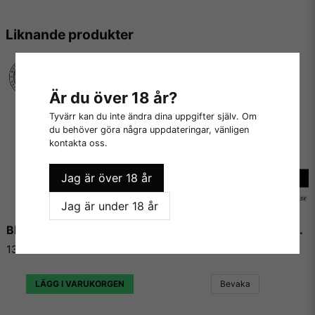
på marknaden.
Vi på E-liquids kan inte annat än att hålla med alla som ger
Liknande produkter
Shootiz högsta betyg gång på gång, eftersom de levererar
varje gång de skapar en ny juice eller koncentrat, och sällan
gör någon besviken.
Är du över 18 år?
Tyvärr kan du inte ändra dina uppgifter själv. Om
du behöver göra några uppdateringar, vänligen
kontakta oss.
Jag är över 18 år
Jag är under 18 år
Bloodlust - Flavour Boss
Biscuit Eater - Flavour Boss
139 kr
139 kr
LÄGG I VARUKORGEN
Bevaka