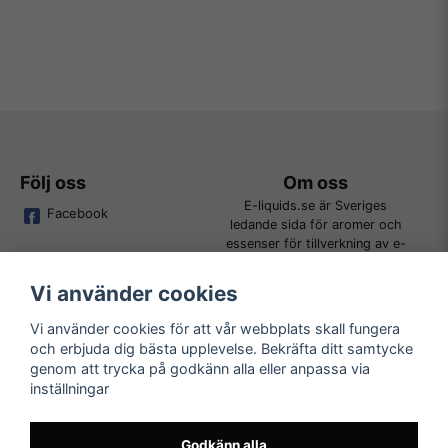
Följ oss
Om oss
E-liquids.se är Sveriges
Facebook
ledande sida för aromer och
essenser för tillverkning av e-
juice. Vi jobbar ständigt för att
kunna erbjuda alla kunder det
Vi använder cookies
bredaste utbudet för DIY.
Vi använder cookies för att vår webbplats skall fungera
och erbjuda dig bästa upplevelse. Bekräfta ditt samtycke
Kundtjänst
Läs mer
genom att trycka på godkänn alla eller anpassa via
Tveka inte att kontakta oss på
inställningar
Köpvillkor
order@e-liquids.se om du har
Kontakta oss
några frågor, funderingar eller
Mer om oss
önskemål om produkter!
Godkänn alla