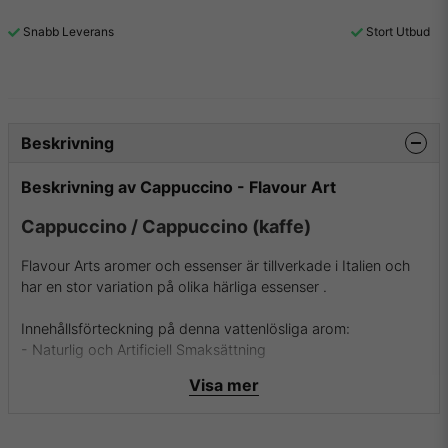
Snabb Leverans
Stort Utbud
Beskrivning
Beskrivning av Cappuccino - Flavour Art
Cappuccino / Cappuccino (kaffe)
Flavour Arts aromer och essenser är tillverkade i Italien och
har en stor variation på olika härliga essenser .
Innehållsförteckning på denna vattenlösliga arom:
- Naturlig och Artificiell Smaksättning
- Propylenglykol
Visa mer
För mer info om Flavour Art och deras aromer samt essenser
besök dem då på
deras hemsida
.