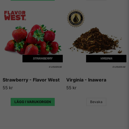
Strawberry - Flavor West
Virginia - Inawera
55 kr
55 kr
LÄGG I VARUKORGEN
Bevaka