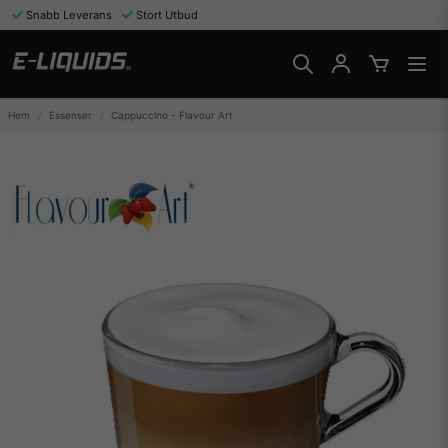
Snabb Leverans
Stort Utbud
Hem
Essenser
Cappuccino - Flavour Art