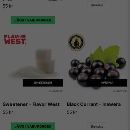
hemsidor som enbart har dedikerat sig till att låta användare
Bevaka
55 kr
lägga ut sina egna e-juice recept. Vi väljer dock att inte länka
vidare till några sådana recept då vi inte vill rekommendera
något recept på en e-juice vi själva inte har kunnat testa.
LÄGG I VARUKORGEN
Sweetener - Flavor West
Black Currant - Inawera
55 kr
55 kr
LÄGG I VARUKORGEN
Bevaka