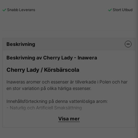
Snabb Leverans
Stort Utbud
Beskrivning
Beskrivning av Cherry Lady - Inawera
Cherry Lady / Körsbärscola
Inaweras aromer och essenser är tillverkade i Polen och har
en stor variation på olika härliga essenser.
Innehållsförteckning på denna vattenlösliga arom:
- Naturlig och Artificiell Smaksättning
- Propylenglykol
Visa mer
- Etanol och Vatten
- USP Kosher Grade Flavoring