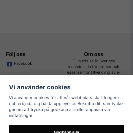
Följ oss
Om oss
E-liquids.se är Sveriges
Facebook
ledande sida för aromer och
essenser för tillverkning av e-
juice. Vi jobbar ständigt för att
kunna erbjuda alla kunder det
Vi använder cookies
bredaste utbudet för DIY.
Vi använder cookies för att vår webbplats skall fungera
och erbjuda dig bästa upplevelse. Bekräfta ditt samtycke
Kundtjänst
Läs mer
genom att trycka på godkänn alla eller anpassa via
Tveka inte att kontakta oss på
inställningar
Köpvillkor
order@e-liquids.se om du har
Kontakta oss
några frågor, funderingar eller
Mer om oss
önskemål om produkter!
Godkänn alla