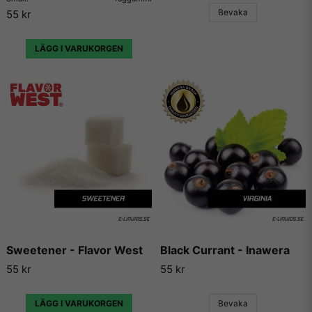
Vill du ha tips på blandningar och recept som du kan
Bevaka
55 kr
använda dessa aromer till, så finns det en hel uppsjö av
hemsidor som enbart har dedikerat sig till att låta användare
lägga ut sina egna e-juice recept. Vi väljer dock att inte länka
LÄGG I VARUKORGEN
vidare till några sådana recept då vi inte vill rekommendera
något recept på en e-juice vi själva inte har kunnat testa.
Sweetener - Flavor West
Black Currant - Inawera
55 kr
55 kr
LÄGG I VARUKORGEN
Bevaka