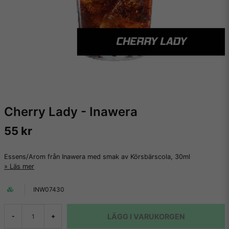
Cherry Lady - Inawera
55 kr
Essens/Arom från Inawera med smak av Körsbärscola, 30ml
Läs mer
INW07430
LÄGG I VARUKORGEN
-
+