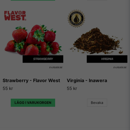
Strawberry - Flavor West
Virginia - Inawera
55 kr
55 kr
LÄGG I VARUKORGEN
Bevaka