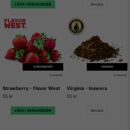
lägga ut sina egna e-juice recept. Vi väljer dock att inte länka
LÄGG I VARUKORGEN
Bevaka
vidare till några sådana recept då vi inte vill rekommendera
något recept på en e-juice vi själva inte har kunnat testa.
Strawberry - Flavor West
Virginia - Inawera
55 kr
55 kr
LÄGG I VARUKORGEN
Bevaka