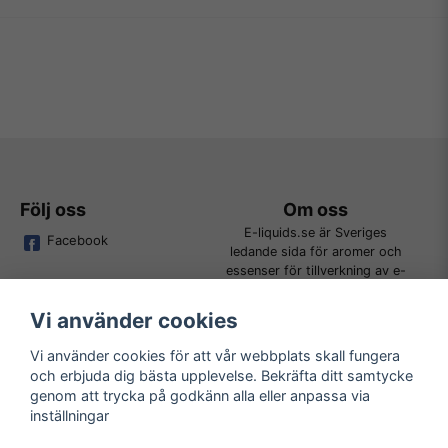
Följ oss
Om oss
E-liquids.se är Sveriges
Facebook
ledande sida för aromer och
essenser för tillverkning av e-
juice. Vi jobbar ständigt för att
kunna erbjuda alla kunder det
Vi använder cookies
bredaste utbudet för DIY.
Vi använder cookies för att vår webbplats skall fungera
och erbjuda dig bästa upplevelse. Bekräfta ditt samtycke
Kundtjänst
Läs mer
genom att trycka på godkänn alla eller anpassa via
Tveka inte att kontakta oss på
inställningar
Köpvillkor
order@e-liquids.se om du har
Kontakta oss
några frågor, funderingar eller