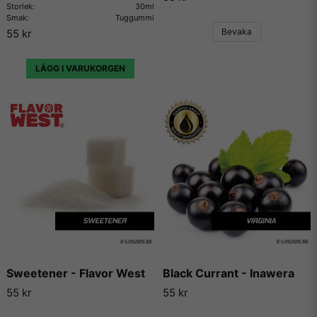
Storlek:
30ml
Smak:
Tuggummi
E-Liquids.se
Bevaka
55 kr
Vi på E-liquids.se är stolta över att vara återförsäljare av
Wonder Flavors och kunna erbjuda våra kunder några av de
LÄGG I VARUKORGEN
absolut mest köpta och framförallt godaste aromerna och
essenserna som finns på marknaden.
Wonder Flavors har gjort sig kända över hela världen för sina
aromer och essenser och används idag både till matlagning,
bakning och till e-juicer för e-cigaretter. Aromerna beskrivs
av många som det bästa på marknaden för att det smakar
mycket, utan att smaka kemikaliskt.
Vi på E-liquids kan inte annat än att hålla med alla som ger
Wonder Flavors högsta betyg gång på gång, eftersom de
levererar varje gång de skapar en ny arom och essens, och
sällan gör någon besviken.
Sweetener - Flavor West
Black Currant - Inawera
Vill du ha tips på blandningar och recept som du kan
55 kr
55 kr
använda dessa aromer till, så finns det en hel uppsjö av
hemsidor som enbart har dedikerat sig till att låta användare