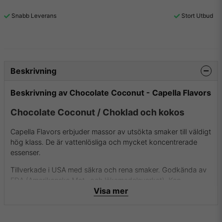
Snabb Leverans
Stort Utbud
Beskrivning
Beskrivning av Chocolate Coconut - Capella Flavors
Chocolate Coconut / Choklad och kokos
Capella Flavors erbjuder massor av utsökta smaker till väldigt
hög klass. De är vattenlösliga och mycket koncentrerade
essenser.
Tillverkade i USA med säkra och rena smaker. Godkända av
FDA (Amerikanska Mat- och läkemedelsverket). Kan
Visa mer
användas i både mat (bakverk, glass m.m.) och dryck
(alkoholhaltiga drinkar, protein shakes, espressos, smaksatt
vatten m.m.) eller till e-juicer för e-cigaretter.