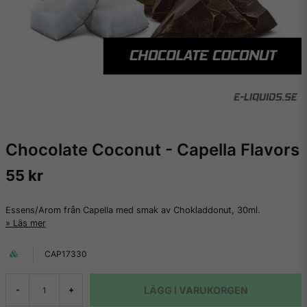
Chocolate Coconut - Capella Flavors
55 kr
Essens/Arom från Capella med smak av Chokladdonut, 30ml.
Läs mer
CAP17330
LÄGG I VARUKORGEN
-
+