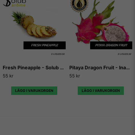
sällan gör någon besviken.
Vill du ha tips på blandningar och recept som du kan
använda dessa aromer till, så finns det en hel uppsjö av
hemsidor som enbart har dedikerat sig till att låta användare
lägga ut sina egna e-juice recept. Vi väljer dock att inte länka
vidare till några sådana recept då vi inte vill rekommendera
något recept på en e-juice vi själva inte har kunnat testa.
Fresh Pineapple - Solub Arome
Pitaya Dragon Fruit - Inawera
55 kr
55 kr
LÄGG I VARUKORGEN
LÄGG I VARUKORGEN