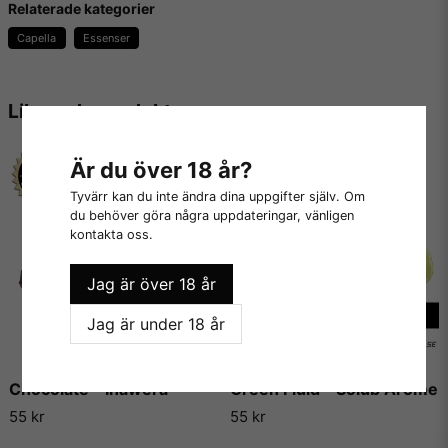
Relaterade kategorier
Capella
Essenser
Innehåller inga:
- Fetter
Liknande produkter
- Socker
- Kalorier
Är du över 18 år?
- Sötningsmedel
Tyvärr kan du inte ändra dina uppgifter själv. Om
du behöver göra några uppdateringar, vänligen
- Konserveringsmedel
kontakta oss.
- Kaliumsorbat
Jag är över 18 år
- Majs, jordnötter eller gluten
Jag är under 18 år
- Animaliska produkter
Chocolate - Inawera
Green Fluid - Solub Arome
Vill du veta mer om dessa aromer, kolla in
Capella Flavors
55 kr
55 kr
hemsida
.