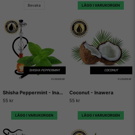
Bevaka
LÄGG I VARUKORGEN
E-Liquids.se
Vi på E-liquids.se är stolta över att vara återförsäljare av
Capella Flavors och kunna erbjuda våra kunder några av de
absolut mest köpta och framförallt godaste aromerna och
essenserna som finns på marknaden.
Capella Flavors har gjort sig kända över hela världen för sina
aromer och essenser och används idag både till matlagning,
bakning och till e-juicer för e-cigaretter. Aromerna beskrivs
av många som det bästa på marknaden för att det smakar
mycket, utan att smaka kemikaliskt.
Ofta beskrivs Capellas smaker som betydligt mer fylliga i
Shisha Peppermint - Inawera
Coconut - Inawera
smaken än sina konkurrenters aromer och essenser, och har
55 kr
55 kr
därför också snabbt blivit populära bland vape-användare
och hela e-cigaretts marknaden.
LÄGG I VARUKORGEN
LÄGG I VARUKORGEN
Vi på E-liquids kan inte annat än att hålla med alla som ger
Capella flavors högsta betyg gång på gång, eftersom de
levererar varje gång de skapar en ny arom och essens, och