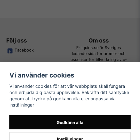
Följ oss
Om oss
E-liquids.se är Sveriges
Facebook
ledande sida för aromer och
essenser för tillverkning av e-
juice. Vi jobbar ständigt för att
kunna erbjuda alla kunder det
Vi använder cookies
bredaste utbudet för DIY.
Vi använder cookies för att vår webbplats skall fungera
och erbjuda dig bästa upplevelse. Bekräfta ditt samtycke
Kundtjänst
Läs mer
genom att trycka på godkänn alla eller anpassa via
Tveka inte att kontakta oss på
inställningar
Köpvillkor
order@e-liquids.se om du har
Kontakta oss
några frågor, funderingar eller
Mer om oss
önskemål om produkter!
Godkänn alla
FAQ
Inställningar