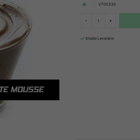
VT00330
-
+
Snabb Leverans