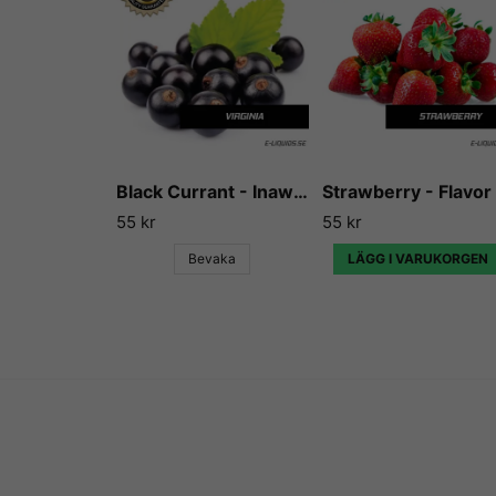
Black Currant - Inawera
55 kr
55 kr
Bevaka
LÄGG I VARUKORGEN