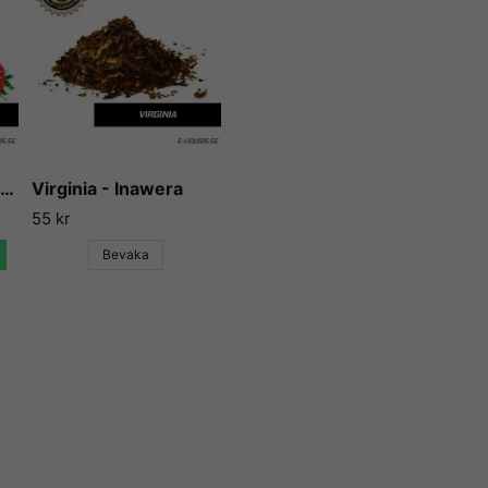
Vape Train
erbjuder massor av
vattenlösliga och mycket ko
Tillverkade i Australien me
(Amerikanska Mat- och läkem
glass m.m.) och dryck (alkoho
smaksatt vatten m.m.) eller til
För mer info om Vape Train 
Strawberry - Flavor West
Virginia - Inawera
på
deras hemsida
.
55 kr
Bevaka
E-Liquids.se
Vi på E-liquids.se är stolta 
erbjuda våra kunder några a
aromerna och essenserna so
Vape Train har gjort sig kän
och används idag både till mat
Aromerna beskrivs av många
mycket, utan att smaka kemik