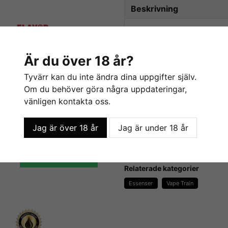
Beskrivning
Beskrivning av Chocola
Chocolate Mousse / 
Är du över 18 år?
Innehåller:
Tyvärr kan du inte ändra dina uppgifter själv.
- Smakämnen
Om du behöver göra några uppdateringar,
- Propylenglykol
vänligen kontakta oss.
Innehåller inga:
Jag är över 18 år
Jag är under 18 år
Orange (Natural) - Flavor West
Sweetener - Flavor West
- Alkoholer
- Fetter
55 kr
- Socker
LÄGG I VARUKORGEN
- Kalorier
Relaterade kategorier
- Sötningsmedel
Essenser
Vape Train
- Konserveringsmedel
- Kaliumsorbat
- Majs, jordnötter eller glute
- Animaliska produkter