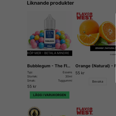
Liknande produkter
KÖP MER - BETALA MINDRE
Bubblegum - The Flavor Apprentice
Typ:
Essens
55 kr
Storlek:
30ml
Smak:
Tuggummi
Bevaka
55 kr
LÄGG I VARUKORGEN