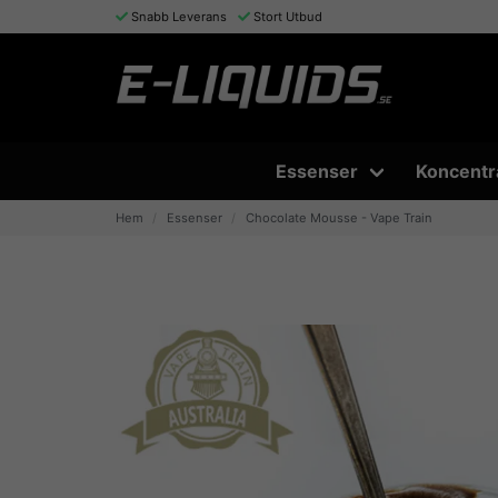
Snabb Leverans
Stort Utbud
Essenser
Koncentr
Hem
Essenser
Chocolate Mousse - Vape Train