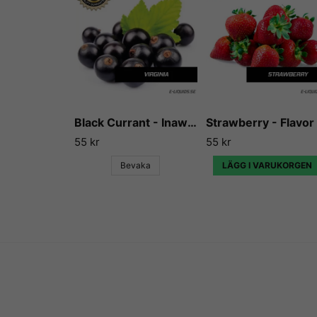
Black Currant - Inawera
55 kr
55 kr
Bevaka
LÄGG I VARUKORGEN