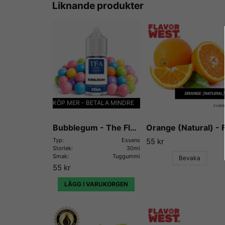
Liknande produkter
KÖP MER - BETALA MINDRE
Bubblegum - The Flavor Apprentice
Typ:
Essens
55 kr
Storlek:
30ml
Smak:
Tuggummi
Bevaka
55 kr
LÄGG I VARUKORGEN