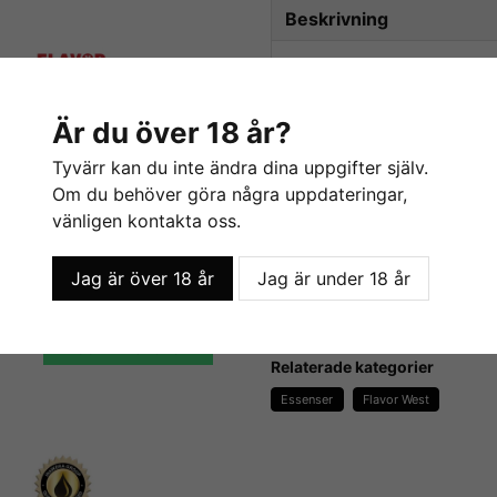
Beskrivning
Beskrivning av Coconut 
Coconut Cream Pie /
Är du över 18 år?
En söt och krämig smak!
Co
Tyvärr kan du inte ändra dina uppgifter själv.
kokos med en fantastisk vis
Om du behöver göra några uppdateringar,
vänligen kontakta oss.
Innehåller:
Jag är över 18 år
Jag är under 18 år
- Smakämnen
Orange (Natural) - Flavor West
Sweetener - Flavor West
- Propylenglykol
55 kr
Innehåller inga:
LÄGG I VARUKORGEN
Relaterade kategorier
- Fetter
- Socker
Essenser
Flavor West
- Kalorier
- Sötningsmedel
- Konserveringsmedel
- Kaliumsorbat