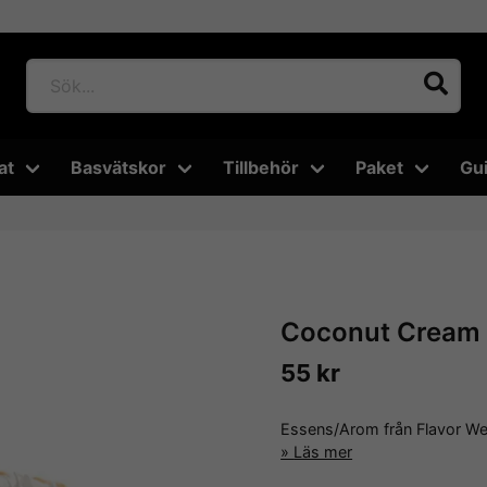
at
Basvätskor
Tillbehör
Paket
Gu
Coconut Cream P
55 kr
Essens/Arom från Flavor W
Läs mer