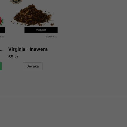
- Majs, jordnötter eller glute
- Animaliska produkter
Flavor West
erbjuder massor 
vattenlösliga och mycket ko
Tillverkade i USA med säkr
Mat- och läkemedelsverket).
och dryck (alkoholhaltiga dr
Strawberry - Flavor West
Virginia - Inawera
m.m.) eller till e-juicer för e-
55 kr
För mer info om Flavor Wes
på
deras hemsida
.
Bevaka
E-Liquids.se
Vi på E-liquids.se är stolta ö
kunna erbjuda våra kunder n
godaste aromerna och essen
Flavor West har gjort sig kä
och används idag både till mat