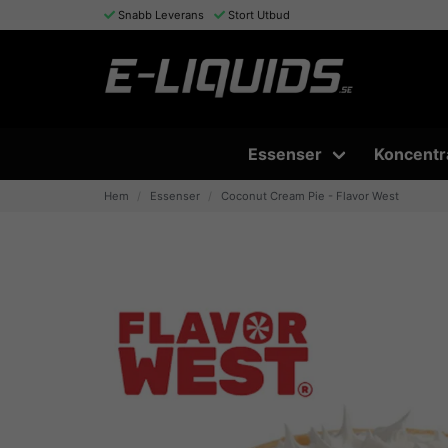
Snabb Leverans
Stort Utbud
Essenser
Koncentr
Hem
Essenser
Coconut Cream Pie - Flavor West