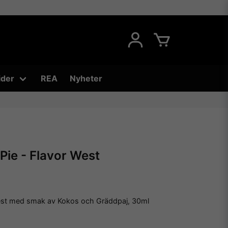
ider
REA
Nyheter
ie - Flavor West
est med smak av Kokos och Gräddpaj, 30ml