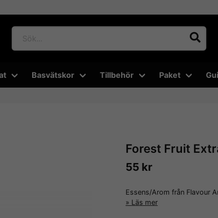
at
Basvätskor
Tillbehör
Paket
Gu
Forest Fruit Extr
55 kr
Essens/Arom från Flavour 
Läs mer