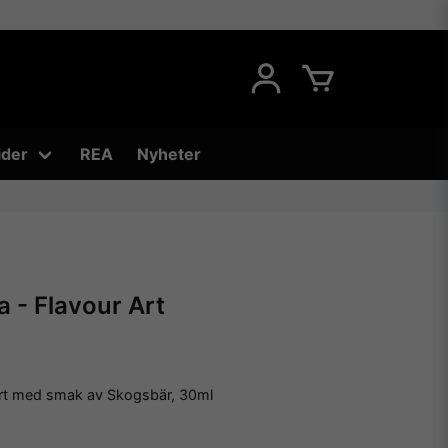
ider
REA
Nyheter
a - Flavour Art
Art med smak av Skogsbär, 30ml