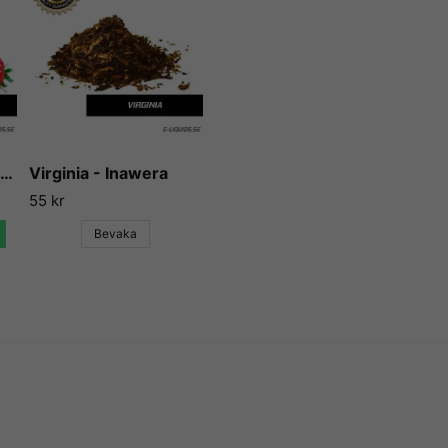
aromerna och essenserna so
Flavour Art har gjort sig kän
och används idag både till mat
Aromerna beskrivs av många
mycket, utan att smaka kemik
Vi på E-liquids kan inte anna
betyg gång på gång, efterso
Strawberry - Flavor West
Virginia - Inawera
och essens, och sällan gör 
55 kr
Vill du ha tips på blandnin
Bevaka
till, så finns det en hel upps
låta användare lägga ut sina 
vidare till några sådana rece
e-juice vi själva inte har kunn