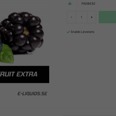
FA08430
-
+
Snabb Leverans