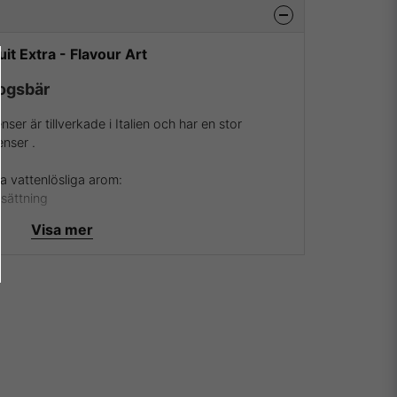
it Extra - Flavour Art
kogsbär
er är tillverkade i Italien och har en stor
enser .
a vattenlösliga arom:
ksättning
Visa mer
 och deras aromer samt essenser besök dem då på
ver att vara återförsäljare av Flavour Art och kunna
v de absolut mest köpta och framförallt godaste