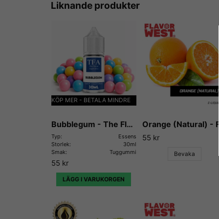
Liknande produkter
KÖP MER - BETALA MINDRE
Bubblegum - The Flavor Apprentice
Typ:
Essens
55 kr
Storlek:
30ml
Smak:
Tuggummi
Bevaka
55 kr
LÄGG I VARUKORGEN