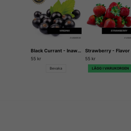
Black Currant - Inawera
55 kr
55 kr
Bevaka
LÄGG I VARUKORGEN