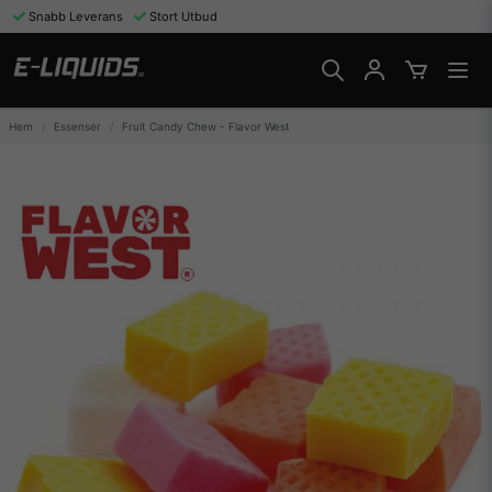
Snabb Leverans
Stort Utbud
Hem
Essenser
Fruit Candy Chew - Flavor West