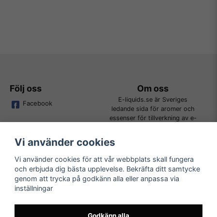
Följ oss
Om oss
E-liquids.se är Sveriges
Facebook
ledande sida för aromer och
essenser för tillverkning av e-
juice. Vi jobbar ständigt för att
kunna erbjuda alla kunder det
Vi använder cookies
bredaste utbudet för DIY.
Vi använder cookies för att vår webbplats skall fungera
och erbjuda dig bästa upplevelse. Bekräfta ditt samtycke
Kundtjänst
Läs mer
genom att trycka på godkänn alla eller anpassa via
Tveka inte att kontakta oss på
inställningar
Köpvillkor
order@e-liquids.se om du har
Kontakta oss
några frågor, funderingar eller
Mer om oss
önskemål om produkter!
Godkänn alla