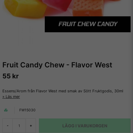
Fruit Candy Chew - Flavor West
55 kr
Essens/Arom från Flavor West med smak av Sött Fruktgodis, 30ml
Läs mer
FW15030
LÄGG I VARUKORGEN
-
+