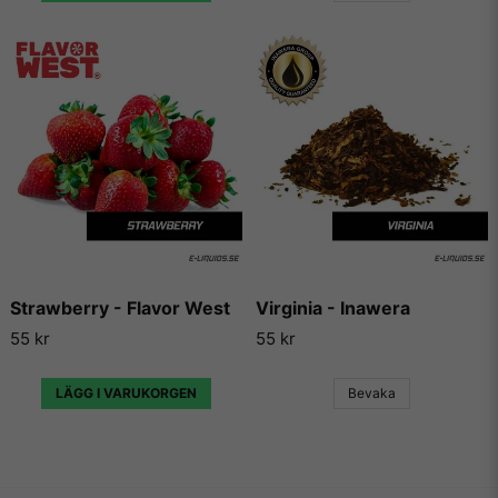
Strawberry - Flavor West
Virginia - Inawera
55 kr
55 kr
LÄGG I VARUKORGEN
Bevaka