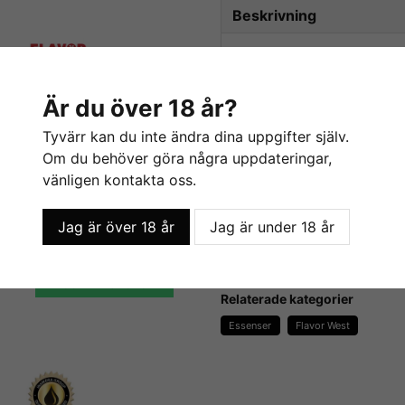
Beskrivning
Beskrivning av Fuzzy Na
Fuzzy Navel / Apelsin
Är du över 18 år?
Innehåller:
Tyvärr kan du inte ändra dina uppgifter själv.
- Smakämnen
Om du behöver göra några uppdateringar,
- Propylenglykol
vänligen kontakta oss.
Innehåller inga:
- Ethanoler
Jag är över 18 år
Jag är under 18 år
Orange (Natural) - Flavor West
Sweetener - Flavor West
- Fetter
55 kr
- Socker
- Kalorier
LÄGG I VARUKORGEN
- Sötningsmedel
Relaterade kategorier
- Konserveringsmedel
Essenser
Flavor West
- Kaliumsorbat
- Majs, jordnötter eller glute
- Animaliska produkter
Flavor West
erbjuder massor 