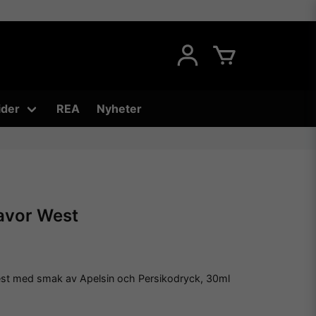
ider
REA
Nyheter
lavor West
st med smak av Apelsin och Persikodryck, 30ml