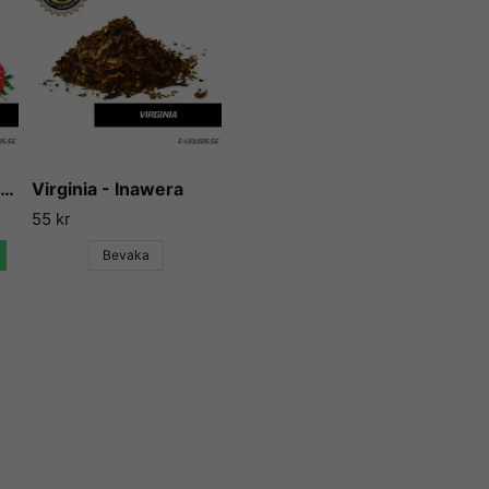
vattenlösliga och mycket ko
Tillverkade i USA med säkr
Mat- och läkemedelsverket).
och dryck (alkoholhaltiga dr
m.m.) eller till e-juicer för e-
För mer info om Flavor Wes
på
deras hemsida
.
Strawberry - Flavor West
Virginia - Inawera
55 kr
E-Liquids.se
Bevaka
Vi på E-liquids.se är stolta ö
kunna erbjuda våra kunder n
godaste aromerna och essen
Flavor West har gjort sig kä
och används idag både till mat
Aromerna beskrivs av många
mycket, utan att smaka kemik
Vi på E-liquids kan inte anna