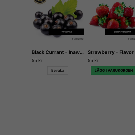
Black Currant - Inawera
55 kr
55 kr
Bevaka
LÄGG I VARUKORGEN