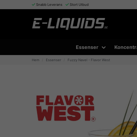
Snabb Leverans
Stort Utbud
Essenser
Koncentr
Hem
Essenser
Fuzzy Navel - Flavor West