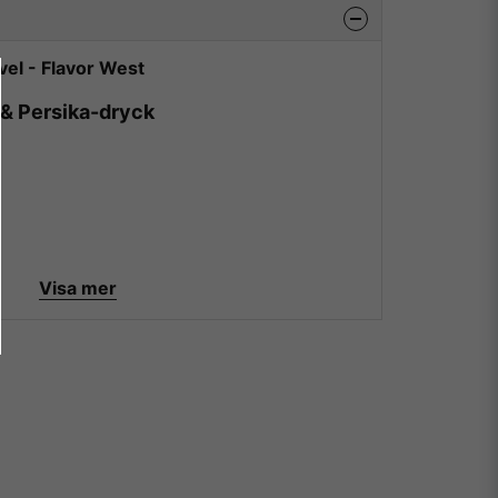
vel - Flavor West
 & Persika-dryck
Visa mer
n
av utsökta smaker till väldigt hög klass. De är