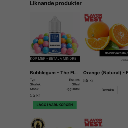
Liknande produkter
KÖP MER - BETALA MINDRE
Bubblegum - The Flavor Apprentice
Typ:
Essens
55 kr
Storlek:
30ml
Smak:
Tuggummi
Bevaka
55 kr
LÄGG I VARUKORGEN