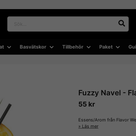
at
Basvätskor
Tillbehör
Paket
Gu
Fuzzy Navel - F
55 kr
Essens/Arom från Flavor We
Läs mer