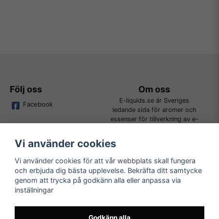
Följ oss
Om oss
E-liquids.se är Sveriges
Facebook
ledande sida för aromer och
essenser för tillverkning av e-
juice. Vi jobbar ständigt för att
kunna erbjuda alla kunder det
Vi använder cookies
bredaste utbudet för DIY.
Vi använder cookies för att vår webbplats skall fungera
och erbjuda dig bästa upplevelse. Bekräfta ditt samtycke
Kundtjänst
Läs mer
genom att trycka på godkänn alla eller anpassa via
Tveka inte att kontakta oss på
inställningar
Köpvillkor
order@e-liquids.se om du har
Kontakta oss
några frågor, funderingar eller
Mer om oss
önskemål om produkter!
Godkänn alla