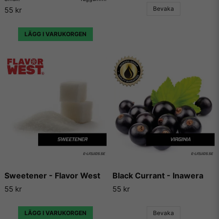
använda dessa aromer till, så finns det en hel uppsjö av
Bevaka
55 kr
hemsidor som enbart har dedikerat sig till att låta användare
lägga ut sina egna e-juice recept. Vi väljer dock att inte länka
vidare till några sådana recept då vi inte vill rekommendera
LÄGG I VARUKORGEN
något recept på en e-juice vi själva inte har kunnat testa.
Sweetener - Flavor West
Black Currant - Inawera
55 kr
55 kr
LÄGG I VARUKORGEN
Bevaka