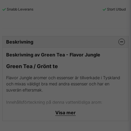
Snabb Leverans
Stort Utbud
Beskrivning
Beskrivning av Green Tea - Flavor Jungle
Green Tea / Grönt te
Flavor Jungle aromer och essenser är tillverkade i Tyskland
och mixas väldigt bra med andra essenser och har en
suverän eftersmak.
Innehållsförteckning på denna vattenlösliga arom:
- Naturlig och Artificiell Smaksättning
Visa mer
- Propylenglykol
För mer info om Flavor Jungle och deras aromer samt