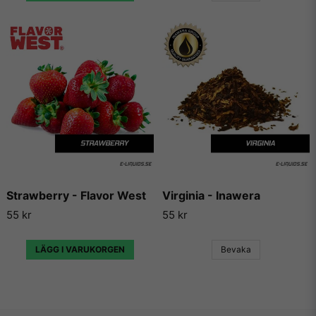
Strawberry - Flavor West
Virginia - Inawera
55 kr
55 kr
LÄGG I VARUKORGEN
Bevaka