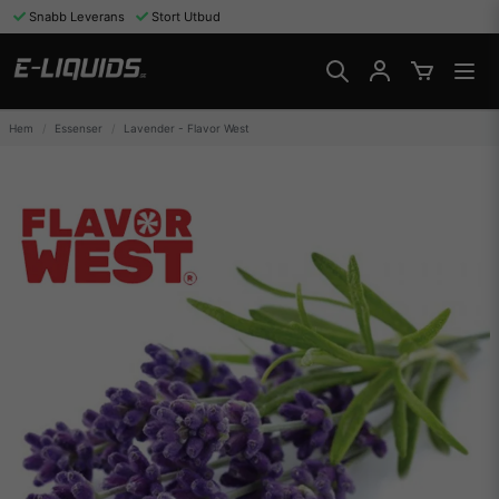
Snabb Leverans
Stort Utbud
Hem
Essenser
Lavender - Flavor West