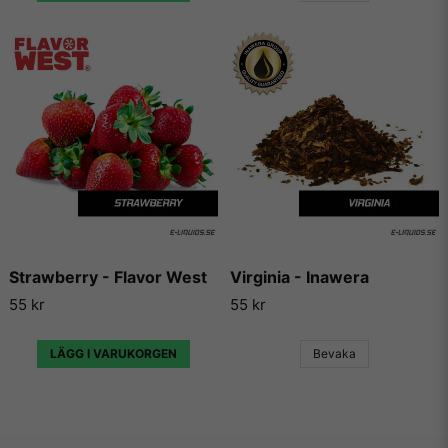
Strawberry - Flavor West
Virginia - Inawera
55 kr
55 kr
LÄGG I VARUKORGEN
Bevaka