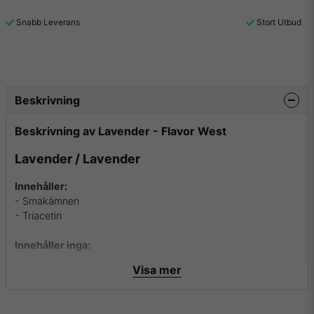
Snabb Leverans
Stort Utbud
Beskrivning
Beskrivning av Lavender - Flavor West
Lavender / Lavender
Innehåller:
- Smakämnen
- Triacetin
Innehåller inga:
- Ethanoler
Visa mer
- Propylenglykol
- Fetter
- Socker