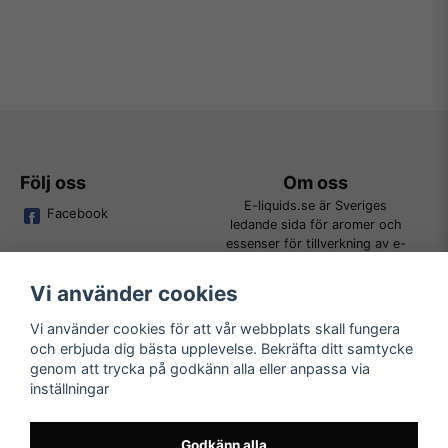
Följ oss
Om oss
E-liquids.se är Sveriges
Facebook
ledande sida för aromer och
essenser för tillverkning av e-
juice. Vi jobbar ständigt för att
kunna erbjuda alla kunder det
Vi använder cookies
bredaste utbudet för DIY.
Vi använder cookies för att vår webbplats skall fungera
och erbjuda dig bästa upplevelse. Bekräfta ditt samtycke
Kundtjänst
Läs mer
genom att trycka på godkänn alla eller anpassa via
Tveka inte att kontakta oss på
inställningar
Köpvillkor
order@e-liquids.se om du har
Kontakta oss
några frågor, funderingar eller
Mer om oss
önskemål om produkter!
Godkänn alla