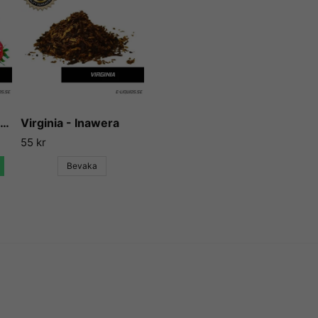
aromerna och essenserna so
Flavour Art har gjort sig kän
och används idag både till mat
Aromerna beskrivs av många
mycket, utan att smaka kemik
Vi på E-liquids kan inte anna
betyg gång på gång, efterso
Strawberry - Flavor West
Virginia - Inawera
och essens, och sällan gör 
55 kr
Vill du ha tips på blandnin
Bevaka
till, så finns det en hel upps
låta användare lägga ut sina 
vidare till några sådana rece
e-juice vi själva inte har kunn