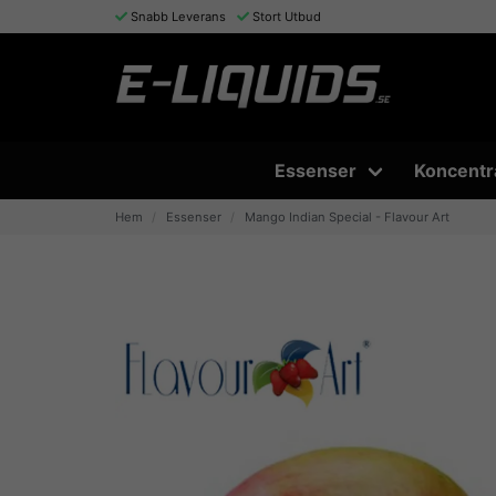
Snabb Leverans
Stort Utbud
Essenser
Koncentr
Hem
Essenser
Mango Indian Special - Flavour Art