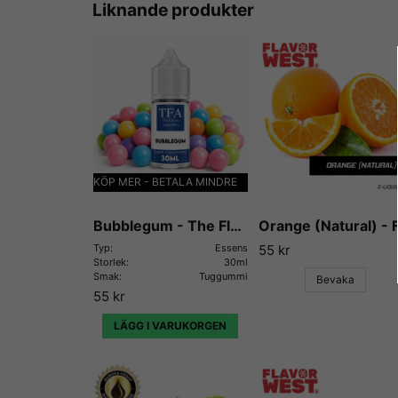
Liknande produkter
KÖP MER - BETALA MINDRE
Bubblegum - The Flavor Apprentice
Typ:
Essens
55 kr
Storlek:
30ml
Smak:
Tuggummi
Bevaka
55 kr
LÄGG I VARUKORGEN