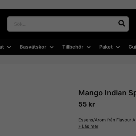
at
Basvätskor
Tillbehör
Paket
Gu
Mango Indian Sp
55 kr
Essens/Arom från Flavour A
Läs mer