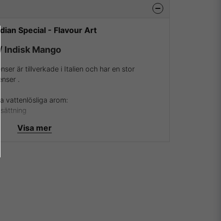
ian Special - Flavour Art
 / Indisk Mango
er är tillverkade i Italien och har en stor
enser .
a vattenlösliga arom:
ksättning
Visa mer
 och deras aromer samt essenser besök dem då på
ver att vara återförsäljare av Flavour Art och kunna
v de absolut mest köpta och framförallt godaste