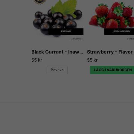
Black Currant - Inawera
55 kr
55 kr
Bevaka
LÄGG I VARUKORGEN