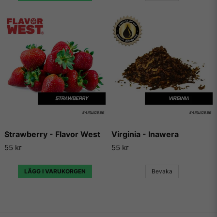
Strawberry - Flavor West
Virginia - Inawera
55 kr
55 kr
LÄGG I VARUKORGEN
Bevaka