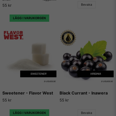
Bevaka
55 kr
Vill du ha tips på blandningar och recept som du kan
använda dessa aromer till, så finns det en hel uppsjö av
hemsidor som enbart har dedikerat sig till att låta användare
LÄGG I VARUKORGEN
lägga ut sina egna e-juice recept. Vi väljer dock att inte länka
vidare till några sådana recept då vi inte vill rekommendera
något recept på en e-juice vi själva inte har kunnat testa.
Sweetener - Flavor West
Black Currant - Inawera
55 kr
55 kr
LÄGG I VARUKORGEN
Bevaka