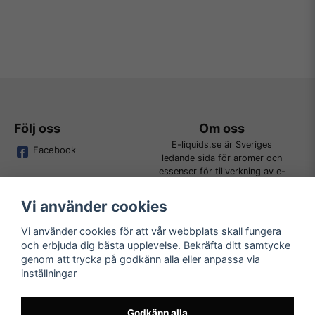
Följ oss
Om oss
E-liquids.se är Sveriges
Facebook
ledande sida för aromer och
essenser för tillverkning av e-
juice. Vi jobbar ständigt för att
kunna erbjuda alla kunder det
Vi använder cookies
bredaste utbudet för DIY.
Vi använder cookies för att vår webbplats skall fungera
och erbjuda dig bästa upplevelse. Bekräfta ditt samtycke
Kundtjänst
Läs mer
genom att trycka på godkänn alla eller anpassa via
Tveka inte att kontakta oss på
inställningar
Köpvillkor
order@e-liquids.se om du har
Kontakta oss
några frågor, funderingar eller
Mer om oss
önskemål om produkter!
Godkänn alla