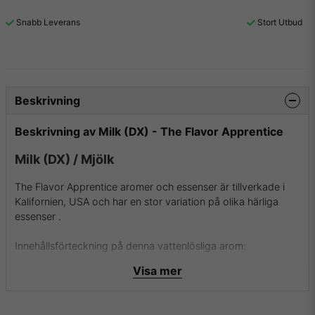
Snabb Leverans
Stort Utbud
Beskrivning
Beskrivning av Milk (DX) - The Flavor Apprentice
Milk (DX) / Mjölk
The Flavor Apprentice aromer och essenser är tillverkade i
Kalifornien, USA och har en stor variation på olika härliga
essenser .
Innehållsförteckning på denna vattenlösliga arom:
- Naturlig och Artificiell Smaksättning
Visa mer
- Propylenglykol
- Etanol och Vatten
- USP Kosher Grade Flavoring