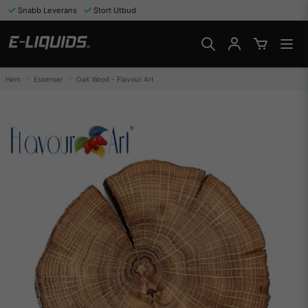
Snabb Leverans
Stort Utbud
Hem
Essenser
Oak Wood - Flavour Art