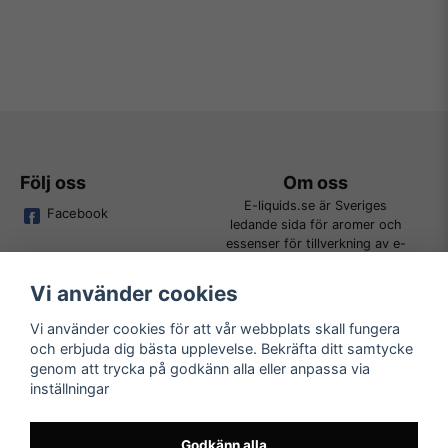
Följ oss
Om oss
E-liquids.se är Sveriges
Facebook
ledande sida för aromer och
essenser för tillverkning av e-
juice. Vi jobbar ständigt för att
kunna erbjuda alla kunder det
Vi använder cookies
bredaste utbudet för DIY.
Vi använder cookies för att vår webbplats skall fungera
och erbjuda dig bästa upplevelse. Bekräfta ditt samtycke
Kundtjänst
Läs mer
genom att trycka på godkänn alla eller anpassa via
Tveka inte att kontakta oss på
inställningar
Köpvillkor
order@e-liquids.se om du har
Kontakta oss
några frågor, funderingar eller
Mer om oss
önskemål om produkter!
Godkänn alla