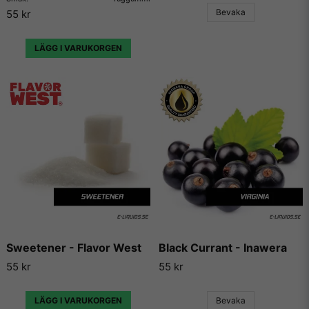
hemsidor som enbart har dedikerat sig till att låta användare
Bevaka
55 kr
lägga ut sina egna e-juice recept. Vi väljer dock att inte länka
vidare till några sådana recept då vi inte vill rekommendera
något recept på en e-juice vi själva inte har kunnat testa.
LÄGG I VARUKORGEN
Sweetener - Flavor West
Black Currant - Inawera
55 kr
55 kr
LÄGG I VARUKORGEN
Bevaka