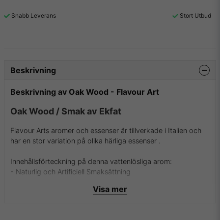
Snabb Leverans
Stort Utbud
Beskrivning
Beskrivning av Oak Wood - Flavour Art
Oak Wood / Smak av Ekfat
Flavour Arts aromer och essenser är tillverkade i Italien och
har en stor variation på olika härliga essenser .
Innehållsförteckning på denna vattenlösliga arom:
- Naturlig och Artificiell Smaksättning
- Propylenglykol
Visa mer
För mer info om Flavour Art och deras aromer samt essenser
besök dem då på
deras hemsida
.