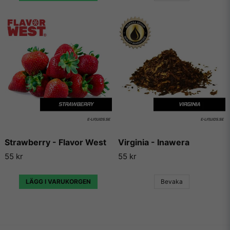
Strawberry - Flavor West
Virginia - Inawera
55 kr
55 kr
LÄGG I VARUKORGEN
Bevaka