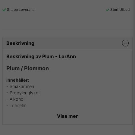
Snabb Leverans
Stort Utbud
Beskrivning
Beskrivning av Plum - LorAnn
Plum / Plommon
Innehåller:
- Smakämnen
- Propylenglykol
- Alkohol
- Triacetin
Visa mer
Innehåller inga:
- Fetter
- Socker