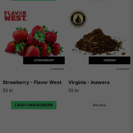
Strawberry - Flavor West
Virginia - Inawera
55 kr
55 kr
LÄGG I VARUKORGEN
Bevaka