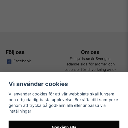
Följ oss
Om oss
E-liquids.se är Sveriges
Facebook
ledande sida för aromer och
essenser för tillverkning av e-
juice. Vi jobbar ständigt för att
kunna erbjuda alla kunder det
Vi använder cookies
bredaste utbudet för DIY.
Vi använder cookies för att vår webbplats skall fungera
och erbjuda dig bästa upplevelse. Bekräfta ditt samtycke
Kundtjänst
Läs mer
genom att trycka på godkänn alla eller anpassa via
Tveka inte att kontakta oss på
inställningar
Köpvillkor
order@e-liquids.se om du har
Kontakta oss
några frågor, funderingar eller
Mer om oss
önskemål om produkter!
Godkänn alla