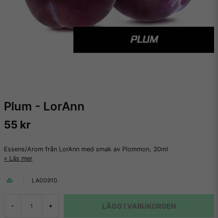
Plum - LorAnn
55 kr
Essens/Arom från LorAnn med smak av Plommon, 30ml
Läs mer
LA00910
LÄGG I VARUKORGEN
-
+