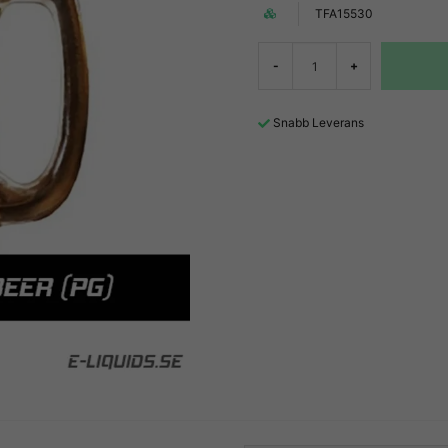
TFA15530
-
+
Snabb Leverans