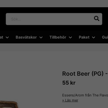
at
Basvätskor
Tillbehör
Paket
Gu
Root Beer (PG) 
55 kr
Essens/Arom från The Flavo
Läs mer