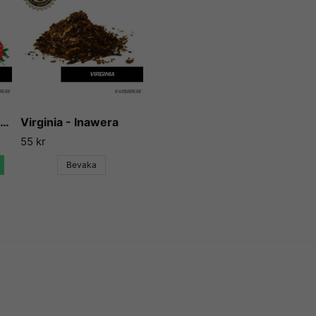
och kunna erbjuda våra kund
godaste aromerna och essen
The Flavor Apprentice har gj
och essenser och används idag
för e-cigaretter. Aromerna 
att det smakar mycket, utan 
Vi på E-liquids kan inte anna
Strawberry - Flavor West
Virginia - Inawera
Apprentice högsta betyg gån
55 kr
skapar en ny arom och essen
Bevaka
Vill du ha tips på blandnin
till, så finns det en hel upps
låta användare lägga ut sina 
vidare till några sådana rece
e-juice vi själva inte har kunn