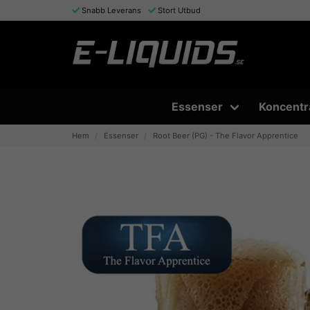
Snabb Leverans
Stort Utbud
Essenser
Koncentr
Hem
Essenser
Root Beer (PG) - The Flavor Apprentice