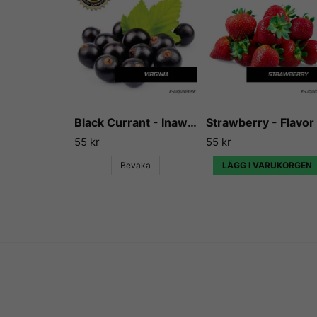
Black Currant - Inawera
55 kr
55 kr
Bevaka
LÄGG I VARUKORGEN