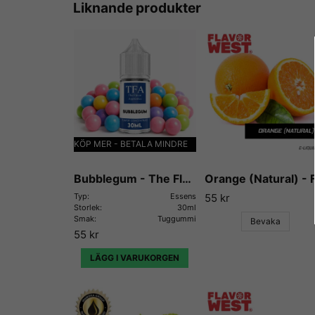
Liknande produkter
KÖP MER - BETALA MINDRE
Bubblegum - The Flavor Apprentice
Typ:
Essens
55 kr
Storlek:
30ml
Smak:
Tuggummi
Bevaka
55 kr
LÄGG I VARUKORGEN