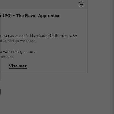
r (PG) - The Flavor Apprentice
 och essenser är tillverkade i Kalifornien, USA
lika härliga essenser .
a vattenlösliga arom:
ksättning
Visa mer
Apprentice och deras aromer samt essenser besök
ver att vara återförsäljare av The Flavor Apprentice