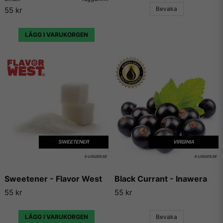
hemsidor som enbart har dedikerat sig till att låta användare
Bevaka
55 kr
lägga ut sina egna e-juice recept. Vi väljer dock att inte länka
vidare till några sådana recept då vi inte vill rekommendera
något recept på en e-juice vi själva inte har kunnat testa.
LÄGG I VARUKORGEN
Sweetener - Flavor West
Black Currant - Inawera
55 kr
55 kr
LÄGG I VARUKORGEN
Bevaka