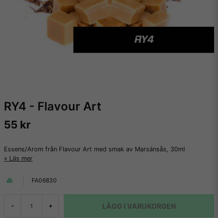
RY4 - Flavour Art
55 kr
Essens/Arom från Flavour Art med smak av Marsánsås, 30ml
Läs mer
FA06830
LÄGG I VARUKORGEN
-
+