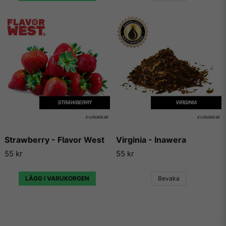
Strawberry - Flavor West
Virginia - Inawera
55 kr
55 kr
LÄGG I VARUKORGEN
Bevaka