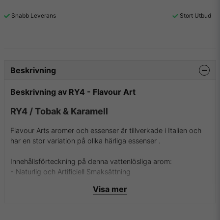
Snabb Leverans
Stort Utbud
Beskrivning
Beskrivning av RY4 - Flavour Art
RY4 / Tobak & Karamell
Flavour Arts aromer och essenser är tillverkade i Italien och
har en stor variation på olika härliga essenser .
Innehållsförteckning på denna vattenlösliga arom:
- Naturlig och Artificiell Smaksättning
- Propylenglykol
Visa mer
För mer info om Flavour Art och deras aromer samt essenser
besök dem då på
deras hemsida
.