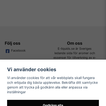
Följ oss
Om oss
E-liquids.se är Sveriges
Facebook
ledande sida för aromer och
essenser för tillverkning av e-
juice. Vi jobbar ständigt för att
kunna erbjuda alla kunder det
Vi använder cookies
bredaste utbudet för DIY.
Vi använder cookies för att vår webbplats skall fungera
och erbjuda dig bästa upplevelse. Bekräfta ditt samtycke
Kundtjänst
Läs mer
genom att trycka på godkänn alla eller anpassa via
Tveka inte att kontakta oss på
inställningar
Köpvillkor
order@e-liquids.se om du har
Kontakta oss
några frågor, funderingar eller
Mer om oss
önskemål om produkter!
Godkänn alla