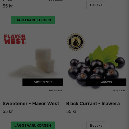
Vill du ha tips på blandningar och recept som du kan
Bevaka
55 kr
använda dessa aromer till, så finns det en hel uppsjö av
hemsidor som enbart har dedikerat sig till att låta användare
lägga ut sina egna e-juice recept. Vi väljer dock att inte länka
LÄGG I VARUKORGEN
vidare till några sådana recept då vi inte vill rekommendera
något recept på en e-juice vi själva inte har kunnat testa.
Sweetener - Flavor West
Black Currant - Inawera
55 kr
55 kr
LÄGG I VARUKORGEN
Bevaka