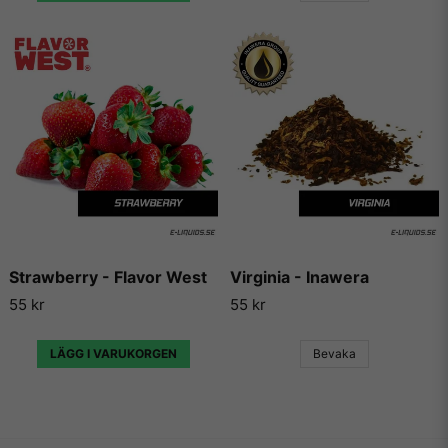
Strawberry - Flavor West
Virginia - Inawera
55 kr
55 kr
LÄGG I VARUKORGEN
Bevaka