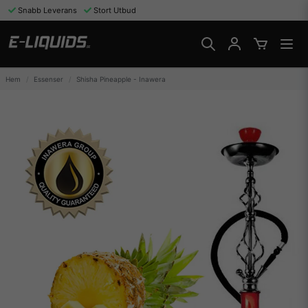
Snabb Leverans
Stort Utbud
Hem
Essenser
Shisha Pineapple - Inawera