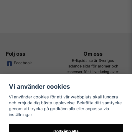
Följ oss
Om oss
E-liquids.se är Sveriges
Facebook
ledande sida för aromer och
essenser för tillverkning av e-
juice. Vi jobbar ständigt för att
kunna erbjuda alla kunder det
Vi använder cookies
bredaste utbudet för DIY.
Vi använder cookies för att vår webbplats skall fungera
och erbjuda dig bästa upplevelse. Bekräfta ditt samtycke
Kundtjänst
Läs mer
genom att trycka på godkänn alla eller anpassa via
Tveka inte att kontakta oss på
inställningar
Köpvillkor
order@e-liquids.se om du har
Kontakta oss
några frågor, funderingar eller
Mer om oss
önskemål om produkter!
Godkänn alla