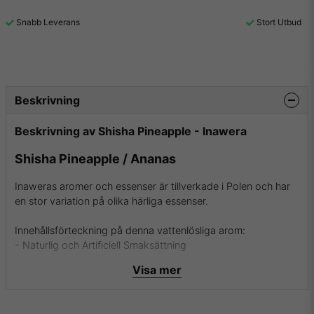
Snabb Leverans
Stort Utbud
Beskrivning
Beskrivning av Shisha Pineapple - Inawera
Shisha Pineapple / Ananas
Inaweras aromer och essenser är tillverkade i Polen och har
en stor variation på olika härliga essenser.
Innehållsförteckning på denna vattenlösliga arom:
- Naturlig och Artificiell Smaksättning
- Propylenglykol
Visa mer
- Etanol och Vatten
- USP Kosher Grade Flavoring