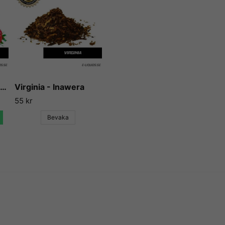
och kunna erbjuda våra kund
godaste aromerna och essen
The Flavor Apprentice har gj
och essenser och används idag
för e-cigaretter. Aromerna 
att det smakar mycket, utan 
Vi på E-liquids kan inte anna
Strawberry - Flavor West
Virginia - Inawera
Apprentice högsta betyg gån
55 kr
skapar en ny arom och essen
Bevaka
Vill du ha tips på blandnin
till, så finns det en hel upps
låta användare lägga ut sina 
vidare till några sådana rece
e-juice vi själva inte har kunn