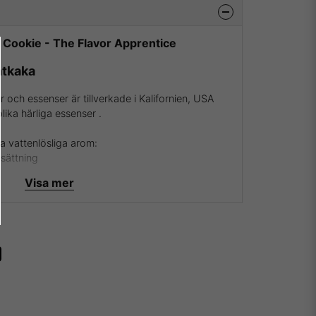
t Cookie - The Flavor Apprentice
ntkaka
 och essenser är tillverkade i Kalifornien, USA
lika härliga essenser .
a vattenlösliga arom:
ksättning
Visa mer
Apprentice och deras aromer samt essenser besök
ver att vara återförsäljare av The Flavor Apprentice