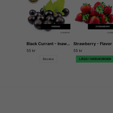
Black Currant - Inawera
55 kr
55 kr
Bevaka
LÄGG I VARUKORGEN