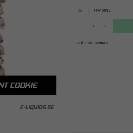
TFA15630
-
+
Snabb Leverans