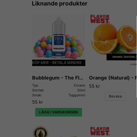
Liknande produkter
KÖP MER - BETALA MINDRE
Bubblegum - The Flavor Apprentice
Typ:
Essens
55 kr
Storlek:
30ml
Smak:
Tuggummi
Bevaka
55 kr
LÄGG I VARUKORGEN