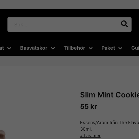
at
Basvätskor
Tillbehör
Paket
Gu
Slim Mint Cooki
55 kr
Essens/Arom från The Flavo
30ml.
Läs mer