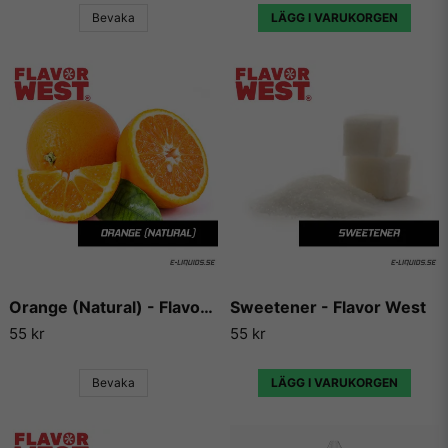
Vill du ha tips på blandningar och recept som du kan
Bevaka
LÄGG I VARUKORGEN
använda dessa aromer till, så finns det en hel uppsjö av
hemsidor som enbart har dedikerat sig till att låta användare
lägga ut sina egna e-juice recept. Vi väljer dock att inte länka
vidare till några sådana recept då vi inte vill rekommendera
något recept på en e-juice vi själva inte har kunnat testa.
Orange (Natural) - Flavor West
Sweetener - Flavor West
55 kr
55 kr
Bevaka
LÄGG I VARUKORGEN