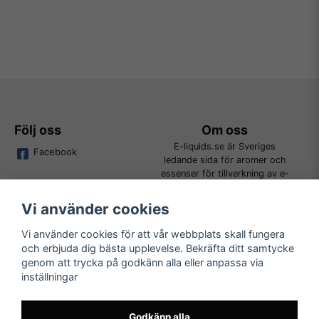
Följ oss
Om oss
E-liquids.se är Sveriges
Facebook
ledande sida för aromer och
essenser för tillverkning av e-
juice. Vi jobbar ständigt för att
kunna erbjuda alla kunder det
Vi använder cookies
bredaste utbudet för DIY.
Vi använder cookies för att vår webbplats skall fungera
och erbjuda dig bästa upplevelse. Bekräfta ditt samtycke
Kundtjänst
Läs mer
genom att trycka på godkänn alla eller anpassa via
Tveka inte att kontakta oss på
inställningar
Köpvillkor
order@e-liquids.se om du har
Kontakta oss
några frågor, funderingar eller
Mer om oss
önskemål om produkter!
Godkänn alla