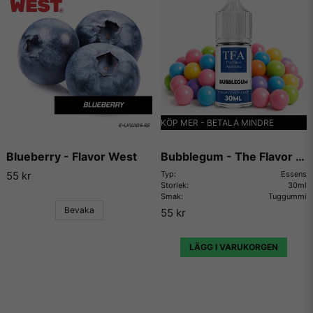
KÖP MER - BETALA MINDRE
Blueberry - Flavor West
Bubblegum - The Flavor Apprentice
55 kr
Typ:
Essens
Storlek:
30ml
Smak:
Tuggummi
Bevaka
55 kr
LÄGG I VARUKORGEN