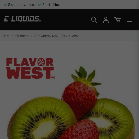
Snabb Leverans
Stort Utbud
Hem
Essenser
Strawberry Kiwi - Flavor West