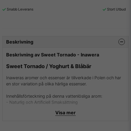
Snabb Leverans
Stort Utbud
Beskrivning
Beskrivning av Sweet Tornado - Inawera
Sweet Tornado / Yoghurt & Blåbär
Inaweras aromer och essenser är tillverkade i Polen och har
en stor variation på olika härliga essenser.
Innehållsförteckning på denna vattenlösliga arom:
- Naturlig och Artificiell Smaksättning
- Propylenglykol
Visa mer
- Etanol och Vatten
- USP Kosher Grade Flavoring