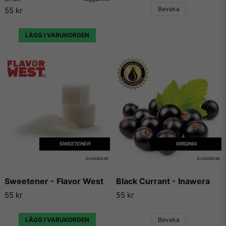
Vill du ha tips på blandningar och recept som du kan
Bevaka
55 kr
använda dessa aromer till, så finns det en hel uppsjö av
hemsidor som enbart har dedikerat sig till att låta användare
lägga ut sina egna e-juice recept. Vi väljer dock att inte länka
LÄGG I VARUKORGEN
vidare till några sådana recept då vi inte vill rekommendera
något recept på en e-juice vi själva inte har kunnat testa.
Sweetener - Flavor West
Black Currant - Inawera
55 kr
55 kr
LÄGG I VARUKORGEN
Bevaka