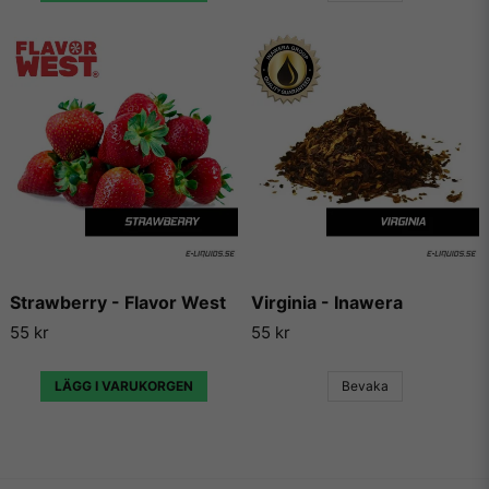
Strawberry - Flavor West
Virginia - Inawera
55 kr
55 kr
LÄGG I VARUKORGEN
Bevaka