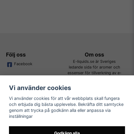
Följ oss
Om oss
E-liquids.se är Sveriges
Facebook
ledande sida för aromer och
essenser för tillverkning av e-
juice. Vi jobbar ständigt för att
kunna erbjuda alla kunder det
Vi använder cookies
bredaste utbudet för DIY.
Vi använder cookies för att vår webbplats skall fungera
och erbjuda dig bästa upplevelse. Bekräfta ditt samtycke
Kundtjänst
Läs mer
genom att trycka på godkänn alla eller anpassa via
Tveka inte att kontakta oss på
inställningar
Köpvillkor
order@e-liquids.se om du har
Kontakta oss
några frågor, funderingar eller
Mer om oss
önskemål om produkter!
Godkänn alla