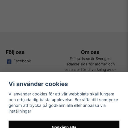
Följ oss
Om oss
E-liquids.se är Sveriges
Facebook
ledande sida för aromer och
essenser för tillverkning av e-
juice. Vi jobbar ständigt för att
kunna erbjuda alla kunder det
Vi använder cookies
bredaste utbudet för DIY.
Vi använder cookies för att vår webbplats skall fungera
och erbjuda dig bästa upplevelse. Bekräfta ditt samtycke
Kundtjänst
Läs mer
genom att trycka på godkänn alla eller anpassa via
Tveka inte att kontakta oss på
inställningar
Köpvillkor
order@e-liquids.se om du har
Kontakta oss
några frågor, funderingar eller
Mer om oss
önskemål om produkter!
Godkänn alla