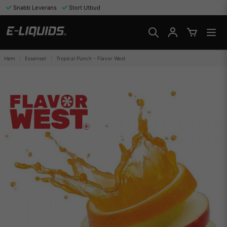
Snabb Leverans
Stort Utbud
Hem
Essenser
Tropical Punch - Flavor West