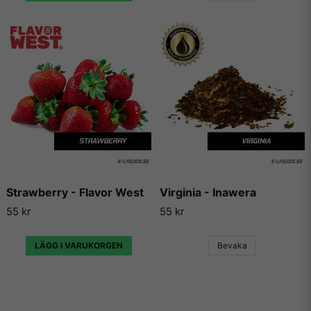
något recept på en e-juice vi själva inte har kunnat testa.
Strawberry - Flavor West
Virginia - Inawera
55 kr
55 kr
LÄGG I VARUKORGEN
Bevaka