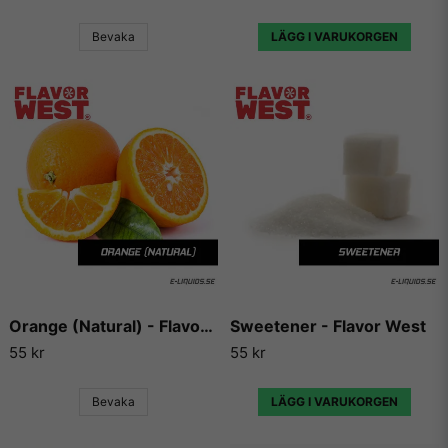
och sällan gör någon besviken.
Bevaka
LÄGG I VARUKORGEN
Vill du ha tips på blandningar och recept som du kan
använda dessa aromer till, så finns det en hel uppsjö av
hemsidor som enbart har dedikerat sig till att låta användare
lägga ut sina egna e-juice recept. Vi väljer dock att inte länka
vidare till några sådana recept då vi inte vill rekommendera
något recept på en e-juice vi själva inte har kunnat testa.
Orange (Natural) - Flavor West
Sweetener - Flavor West
55 kr
55 kr
Bevaka
LÄGG I VARUKORGEN