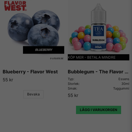
KÖP MER - BETALA MINDRE
Blueberry - Flavor West
Bubblegum - The Flavor Apprentice
55 kr
Typ:
Essens
Storlek:
30ml
Smak:
Tuggummi
Bevaka
55 kr
LÄGG I VARUKORGEN