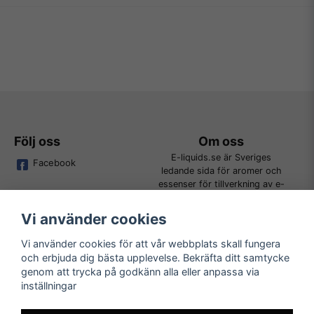
Följ oss
Om oss
E-liquids.se är Sveriges
Facebook
ledande sida för aromer och
essenser för tillverkning av e-
juice. Vi jobbar ständigt för att
kunna erbjuda alla kunder det
Vi använder cookies
bredaste utbudet för DIY.
Vi använder cookies för att vår webbplats skall fungera
och erbjuda dig bästa upplevelse. Bekräfta ditt samtycke
Kundtjänst
Läs mer
genom att trycka på godkänn alla eller anpassa via
Tveka inte att kontakta oss på
inställningar
Köpvillkor
order@e-liquids.se om du har
Kontakta oss
några frågor, funderingar eller