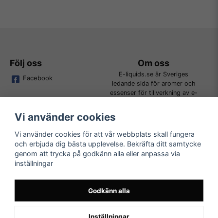
Följ oss
Om oss
E-liquids.se är Sveriges
Facebook
ledande sida för aromer och
essenser för tillverkning av e-
juice. Vi jobbar ständigt för att
kunna erbjuda alla kunder det
Vi använder cookies
bredaste utbudet för DIY.
Vi använder cookies för att vår webbplats skall fungera
och erbjuda dig bästa upplevelse. Bekräfta ditt samtycke
Kundtjänst
Läs mer
genom att trycka på godkänn alla eller anpassa via
Tveka inte att kontakta oss på
inställningar
Köpvillkor
order@e-liquids.se om du har
Kontakta oss
några frågor, funderingar eller
Mer om oss
önskemål om produkter!
Godkänn alla
FAQ
Inställningar