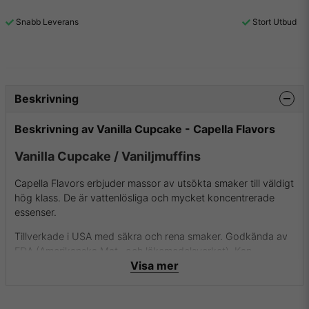
Snabb Leverans
Stort Utbud
Beskrivning
Beskrivning av Vanilla Cupcake - Capella Flavors
Vanilla Cupcake / Vaniljmuffins
Capella Flavors erbjuder massor av utsökta smaker till väldigt
hög klass. De är vattenlösliga och mycket koncentrerade
essenser.
Tillverkade i USA med säkra och rena smaker. Godkända av
FDA (Amerikanska Mat- och läkemedelsverket). Kan
Visa mer
användas i både mat (bakverk, glass m.m.) och dryck
(alkoholhaltiga drinkar, protein shakes, espressos, smaksatt
vatten m.m.) eller till e-juicer för e-cigaretter.