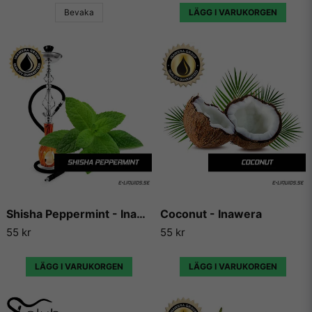
Bevaka
LÄGG I VARUKORGEN
E-Liquids.se
Vi på E-liquids.se är stolta över att vara återförsäljare av
Capella Flavors och kunna erbjuda våra kunder några av de
absolut mest köpta och framförallt godaste aromerna och
essenserna som finns på marknaden.
Capella Flavors har gjort sig kända över hela världen för sina
aromer och essenser och används idag både till matlagning,
bakning och till e-juicer för e-cigaretter. Aromerna beskrivs
av många som det bästa på marknaden för att det smakar
mycket, utan att smaka kemikaliskt.
Ofta beskrivs Capellas smaker som betydligt mer fylliga i
Shisha Peppermint - Inawera
Coconut - Inawera
smaken än sina konkurrenters aromer och essenser, och har
55 kr
55 kr
därför också snabbt blivit populära bland vape-användare
och hela e-cigaretts marknaden.
LÄGG I VARUKORGEN
LÄGG I VARUKORGEN
Vi på E-liquids kan inte annat än att hålla med alla som ger
Capella flavors högsta betyg gång på gång, eftersom de
levererar varje gång de skapar en ny arom och essens, och