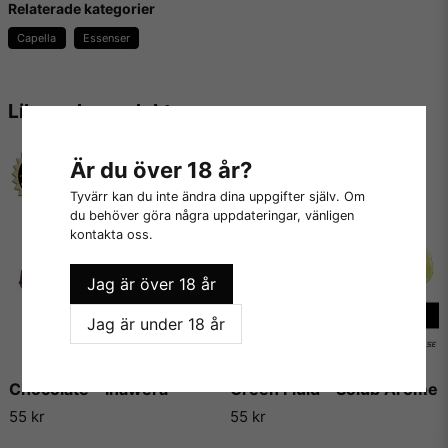
Relaterade kategorier
Capella
Essenser
Innehåller inga:
- Fetter
Liknande produkter
- Socker
- Kalorier
Är du över 18 år?
- Sötningsmedel
Tyvärr kan du inte ändra dina uppgifter själv. Om
du behöver göra några uppdateringar, vänligen
- Konserveringsmedel
kontakta oss.
- Kaliumsorbat
Jag är över 18 år
- Majs, jordnötter eller gluten
Jag är under 18 år
- Animaliska produkter
Chocolate - Inawera
Green Fluid - Solub Arome
Vill du veta mer om dessa aromer, kolla in
Capella Flavors
55 kr
55 kr
hemsida
.