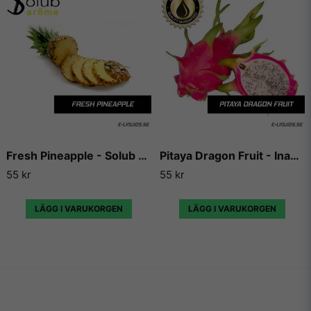
sällan gör någon besviken.
Vill du ha tips på blandningar och recept som du kan
använda dessa aromer till, så finns det en hel uppsjö av
hemsidor som enbart har dedikerat sig till att låta användare
lägga ut sina egna e-juice recept. Vi väljer dock att inte länka
vidare till några sådana recept då vi inte vill rekommendera
något recept på en e-juice vi själva inte har kunnat testa.
Fresh Pineapple - Solub Arome
Pitaya Dragon Fruit - Inawera
55 kr
55 kr
LÄGG I VARUKORGEN
LÄGG I VARUKORGEN