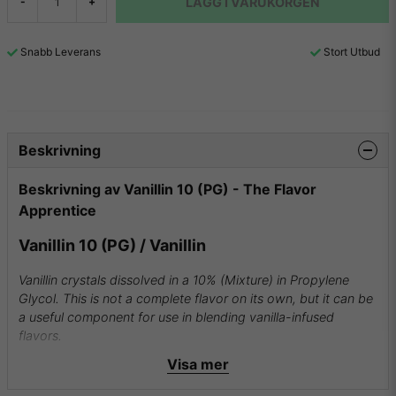
LÄGG I VARUKORGEN
-
+
Snabb Leverans
Stort Utbud
Beskrivning
Beskrivning av Vanillin 10 (PG) - The Flavor
Apprentice
Vanillin 10 (PG) / Vanillin
Vanillin crystals dissolved in a 10% (Mixture) in Propylene
Glycol. This is not a complete flavor on its own, but it can be
a useful component for use in blending vanilla-infused
flavors.
Intensely sweet and very tenacious creamy vanilla odor.
Visa mer
The Flavor Apprentice aromer och essenser är tillverkade i