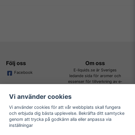
Följ oss
Om oss
E-liquids.se är Sveriges
Facebook
ledande sida för aromer och
essenser för tillverkning av e-
juice. Vi jobbar ständigt för att
kunna erbjuda alla kunder det
Vi använder cookies
bredaste utbudet för DIY.
Vi använder cookies för att vår webbplats skall fungera
och erbjuda dig bästa upplevelse. Bekräfta ditt samtycke
Kundtjänst
Läs mer
genom att trycka på godkänn alla eller anpassa via
Tveka inte att kontakta oss på
inställningar
Köpvillkor
order@e-liquids.se om du har
Kontakta oss
några frågor, funderingar eller