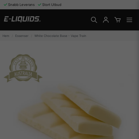
Snabb Leverans
Stort Utbud
Hem
Essenser
White Chocolate Base - Vape Train