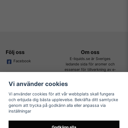
Följ oss
Om oss
E-liquids.se är Sveriges
Facebook
ledande sida för aromer och
essenser för tillverkning av e-
juice. Vi jobbar ständigt för att
kunna erbjuda alla kunder det
Vi använder cookies
bredaste utbudet för DIY.
Vi använder cookies för att vår webbplats skall fungera
och erbjuda dig bästa upplevelse. Bekräfta ditt samtycke
Kundtjänst
Läs mer
genom att trycka på godkänn alla eller anpassa via
Tveka inte att kontakta oss på
inställningar
Köpvillkor
order@e-liquids.se om du har
Kontakta oss
några frågor, funderingar eller
Mer om oss
önskemål om produkter!
Godkänn alla