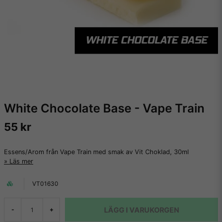
White Chocolate Base - Vape Train
55 kr
Essens/Arom från Vape Train med smak av Vit Choklad, 30ml
Läs mer
VT01630
LÄGG I VARUKORGEN
-
+