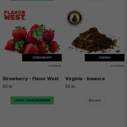
Strawberry - Flavor West
Virginia - Inawera
55 kr
55 kr
LÄGG I VARUKORGEN
Bevaka