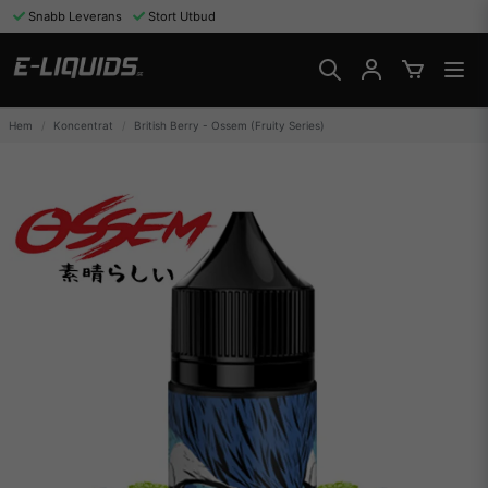
Snabb Leverans
Stort Utbud
Hem
Koncentrat
British Berry - Ossem (Fruity Series)