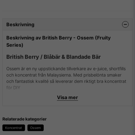
Beskrivning
Beskrivning av British Berry - Ossem (Fruity
Series)
British Berry / Blåbär & Blandade Bär
Ossem är en ny uppstickande tillverkare av e-juice, shortfills
och koncentrat från Malaysierna. Med prisbelönta smaker
och fantastisk kvalité så levererar dem riktigt bra koncentrat
för DIY
Visa mer
Flaskan innehåller 30ml koncentrat i 100% PG.
Rekommenderad spädning är 20-30%.
Relaterade kategorier
För mer info om Ossem och deras aromer samt essenser
besök dem då på
deras hemsida
.
Koncentrat
Ossem