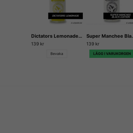
Dictators Lemonade - Flavour Boss
Super Manchee Bl
139 kr
139 kr
Bevaka
LÄGG I VARUKORGEN