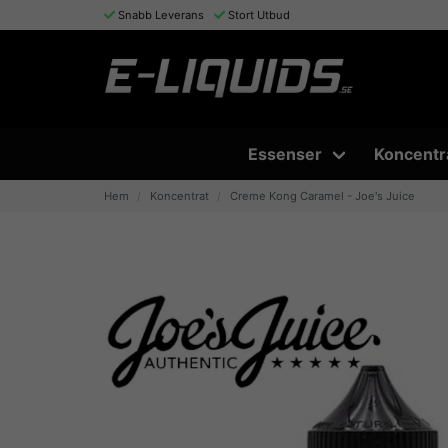
Snabb Leverans
Stort Utbud
Essenser
Koncentr
Hem
Koncentrat
Creme Kong Caramel - Joe's Juice