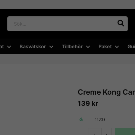
at
Basvätskor
Tillbehör
Paket
Gu
Creme Kong Cara
139 kr
1133a
-
+