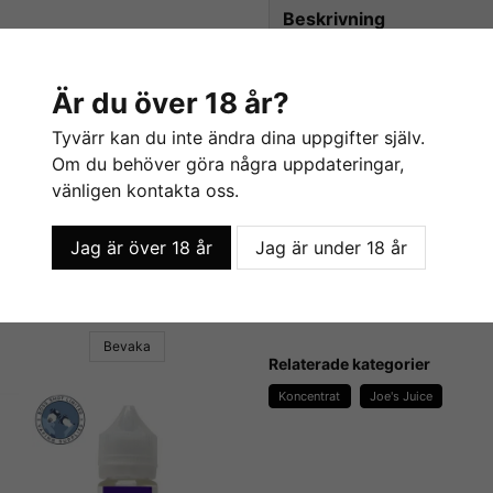
Beskrivning
Beskrivning av Creme Ko
Är du över 18 år?
Creme Kong Caramel /
Tyvärr kan du inte ändra dina uppgifter själv.
Joe's Juice är en brittisk till
Om du behöver göra några uppdateringar,
Välkända inom Vape-scenen fö
vänligen kontakta oss.
veteraner med otroligt måna
kvalité så levererar dem rikti
Jag är över 18 år
Jag är under 18 år
Flaskan innehåller 30ml konc
scuit Eater - Flavour Boss
Grants Custard - Flavour Boss
139 kr
För mer info om Joe's Juice
deras hemsida
.
Bevaka
Relaterade kategorier
Koncentrat
Joe's Juice
E-Liquids.se
Vi på E-liquids.se är stolta ö
kunna erbjuda våra kunder n