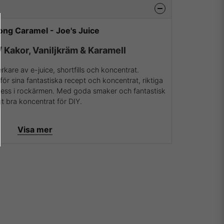
ng Caramel - Joe's Juice
 Kakor, Vaniljkräm & Karamell
verkare av e-juice, shortfills och koncentrat.
r sina fantastiska recept och koncentrat, riktiga
 ess i rockärmen. Med goda smaker och fantastisk
gt bra koncentrat för DIY.
entrat i 100% PG.
Visa mer
 och deras aromer samt essenser besök dem då på
ver att vara återförsäljare av Joe's Juice och
ågra av de absolut mest köpta och framförallt