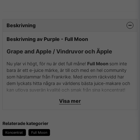
Beskrivning
Beskrivning av Purple - Full Moon
Grape and Apple / Vindruvor och Äpple
Nu ylar vi högt, för nu är det full måne!
Full Moon
som inte
bara är ett e-juice märke, är till och med en hel community
som härstammar från Frankrike. Med enorm räckvidd har
dem lyckats hitta några av världens bästa juice-makare och
kan utlova suverän kvalité och smak från sina koncentrat!
Visa mer
Flaskan innehåller 30ml koncentrat i 100% PG.
Mer info om Oil4vap hittar du här:
deras hemsida
Relaterade kategorier
E-Liquids.se
Koncentrat
Full Moon
Vi på E-liquids.se är stolta över att vara återförsäljare av Full